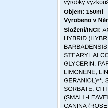
výrobky vyzkouš
Objem: 150ml
Vyrobeno v Ně
Složení/INCI:
A
HYBRID (HYBR
BARBADENSIS 
STEARYL ALCO
GLYCERIN, PA
LIMONENE, LI
GERANIOL)**,
SORBATE, CITR
(SMALL-LEAVE
CANINA (ROSE