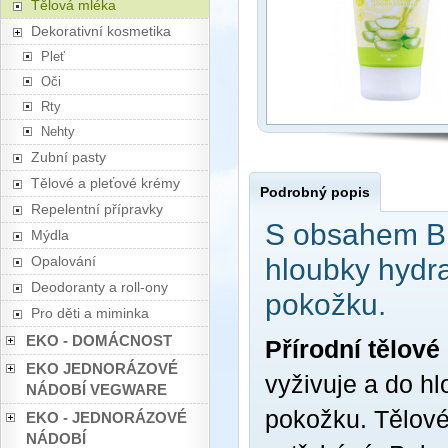
Tělová mléka
Dekorativní kosmetika
Pleť
Oči
Rty
Nehty
Zubní pasty
Tělové a pleťové krémy
Podrobný popis
Repelentní přípravky
S obsahem Bi
Mýdla
Opalování
hloubky hydra
Deodoranty a roll-ony
pokožku.
Pro děti a miminka
EKO - DOMÁCNOST
Přírodní tělov
EKO JEDNORÁZOVÉ
vyživuje a do hl
NÁDOBÍ VEGWARE
pokožku. Tělové
EKO - JEDNORÁZOVÉ
NÁDOBÍ