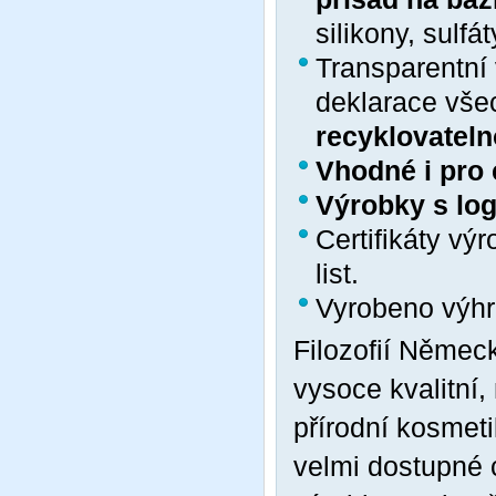
silikony, sulfá
Transparentní 
deklarace vše
recyklovateln
Vhodné i pro c
Výrobky s lo
Certifikáty v
list.
Vyrobeno výh
Filozofií Němec
vysoce kvalitní,
přírodní kosmet
velmi dostupné 