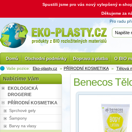
Spustili jsme pro vás nový vylepšený e-sh
Děkujeme za n
Pro radu př
Domů
Obchodní podmínky
Doprava a platba
O BIO m
Vaše pozice:
Eko-plasty.cz
»
PŘÍRODNÍ KOSMETIKA
»
Tělová 
Nabízíme Vám
Benecos Tělo
EKOLOGICKÁ
DROGERIE
PŘÍRODNÍ KOSMETIKA
Sprchové gely
Šampony
Barvy na vlasy