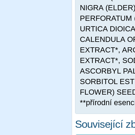
NIGRA (ELDER
PERFORATUM (
URTICA DIOIC
CALENDULA OF
EXTRACT*, AR
EXTRACT*, SO
ASCORBYL PAL
SORBITOL EST
FLOWER) SEED O
**přírodní esenci
Související z