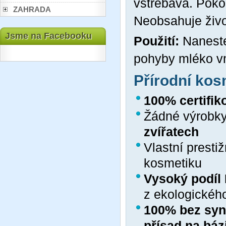
vstřebává. Pok
ZAHRADA
Neobsahuje živoč
Jsme na Facebooku
Použití:
Naneste
pohyby mléko vm
Přírodní ko
100% certifik
Žádné výrobky
zvířatech
Vlastní presti
kosmetiku
Vysoký podíl
z ekologickéh
100% bez synt
přísad na báz