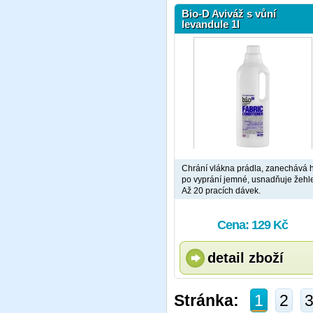
Bio-D Aviváž s vůní
levandule 1l
Chrání vlákna prádla, zanechává 
po vyprání jemné, usnadňuje žehle
Až 20 pracích dávek.
Cena: 129 Kč
detail zboží
Stránka:
1
2