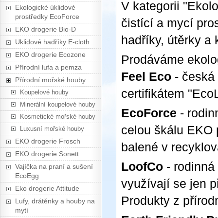
V kategorii "Ekol
Ekologické úklidové
prostředky EcoForce
čistící a mycí pro
EKO drogerie Bio-D
hadříky, útěrky a
Uklidové hadříky E-cloth
EKO drogerie Ecozone
Prodáváme ekolog
Přírodní lufa a pemza
Feel Eco
- česká 
Přírodní mořské houby
certifikátem "EcoL
Koupelové houby
Minerální koupelové houby
EcoForce
- rodin
Kosmetické mořské houby
celou škálu EKO p
Luxusní mořské houby
EKO drogerie Frosch
balené v recyklo
EKO drogerie Sonett
LoofCo
- rodinná 
Vajíčka na praní a sušení
EcoEgg
využívají se jen p
Eko drogerie Attitude
Produkty z přírodn
Lufy, drátěnky a houby na
mytí