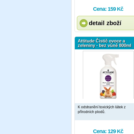
Cena: 159 Kč
detail zboží
Attitude Čistič ovoce a
zeleniny - bez vůně 800ml
K odstranění toxických látek z
přírodních plodů.
Cena: 129 Kč