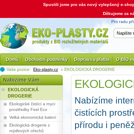
Spustili jsme pro vás nový vylepšený e-sh
Děkujeme za n
Pro radu př
Domů
Obchodní podmínky
Doprava a platba
O BIO m
Vaše pozice:
Eko-plasty.cz
» EKOLOGICKÁ DROGERIE
Nabízíme Vám
EKOLOGIC
EKOLOGICKÁ
DROGERIE
Nabízíme inter
Ekologické čistící a mycí
prostředky Feel Eco
čistících prost
Velká ekonomická balení
přírodu i peně
Ekologická drogerie z
mýdlových ořechů