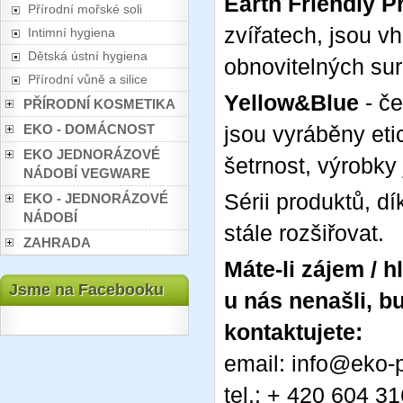
Earth Friendly P
Přírodní mořské soli
zvířatech, jsou 
Intimní hygiena
Dětská ústní hygiena
obnovitelných sur
Přírodní vůně a silice
Yellow&Blue
- č
PŘÍRODNÍ KOSMETIKA
EKO - DOMÁCNOST
jsou vyráběny eti
EKO JEDNORÁZOVÉ
šetrnost, výrobky 
NÁDOBÍ VEGWARE
Sérii produktů, d
EKO - JEDNORÁZOVÉ
NÁDOBÍ
stále rozšiřovat.
ZAHRADA
Máte-li zájem / h
Jsme na Facebooku
u nás nenašli, b
kontaktujete:
email: info@eko-p
tel.: + 420 604 3