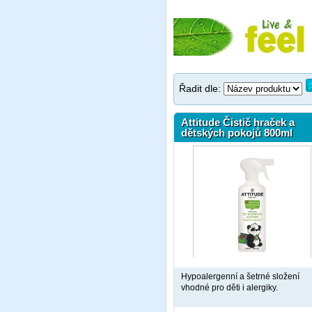
Řadit dle:
Attitude Čistič hraček a
dětských pokojů 800ml
Hypoalergenní a šetrné složení
vhodné pro děti i alergiky.