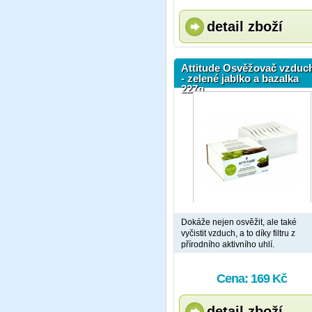
detail zboží
Attitude Osvěžovač vzduc
- zelené jablko a bazalka
227g
Dokáže nejen osvěžit, ale také
vyčistit vzduch, a to díky filtru z
přírodního aktivního uhlí.
Cena: 169 Kč
detail zboží