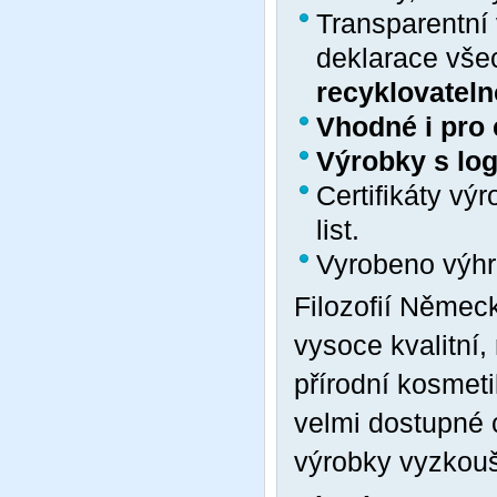
Transparentní 
deklarace vše
recyklovateln
Vhodné i pro c
Výrobky s lo
Certifikáty v
list.
Vyrobeno výh
Filozofií Němec
vysoce kvalitní,
přírodní kosmet
velmi dostupné 
výrobky vyzkouš