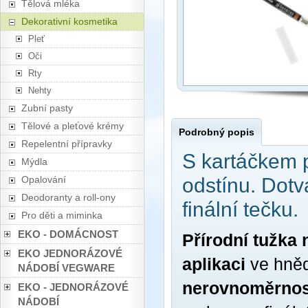
Tělová mléka
Dekorativní kosmetika
Pleť
Oči
Rty
Nehty
Zubní pasty
Tělové a pleťové krémy
Podrobný popis
Repelentní přípravky
S kartáčkem 
Mýdla
Opalování
odstínu. Dot
Deodoranty a roll-ony
finální tečku.
Pro děti a miminka
EKO - DOMÁCNOST
Přírodní tužka
EKO JEDNORÁZOVÉ
aplikaci
ve hně
NÁDOBÍ VEGWARE
nerovnoměrnos
EKO - JEDNORÁZOVÉ
NÁDOBÍ