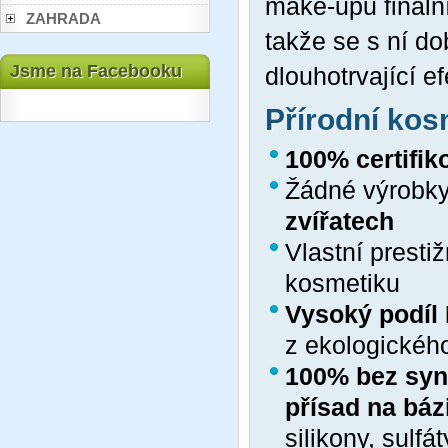
make-upu fináln
ZAHRADA
takže se s ní do
Jsme na Facebooku
dlouhotrvající ef
Přírodní ko
100% certifik
Žádné výrobky
zvířatech
Vlastní presti
kosmetiku
Vysoký podíl
z ekologickéh
100% bez synt
přísad na báz
silikony, sulfá