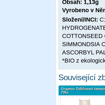
Obsah: 1,13g
Vyrobeno v Ně
Složení/INCI:
C
HYDROGENATE
COTTONSEED O
SIMMONDSIA C
ASCORBYL PALMI
*BIO z ekologic
Související z
Organyc Odličovací tampo
70ks