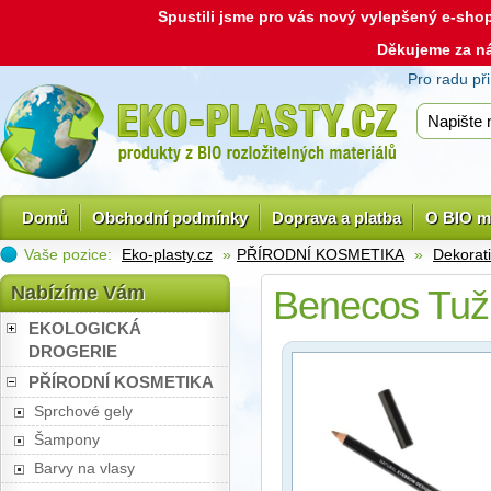
Spustili jsme pro vás nový vylepšený e-sh
Děkujeme za n
Pro radu př
Domů
Obchodní podmínky
Doprava a platba
O BIO m
Vaše pozice:
Eko-plasty.cz
»
PŘÍRODNÍ KOSMETIKA
»
Dekorat
Nabízíme Vám
Benecos Tužk
EKOLOGICKÁ
DROGERIE
PŘÍRODNÍ KOSMETIKA
Sprchové gely
Šampony
Barvy na vlasy