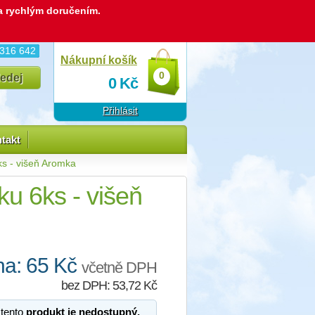
 a rychlým doručením.
 316 642
Nákupní košík
0
0
Kč
Přihlásit
takt
ks - višeň Aromka
ku 6ks - višeň
a: 65 Kč
včetně DPH
bez DPH: 53,72 Kč
 tento
produkt je nedostupný,