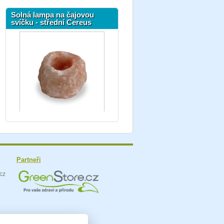
Solná lampa na čajovou
svíčku - střední Cereus
Partneři