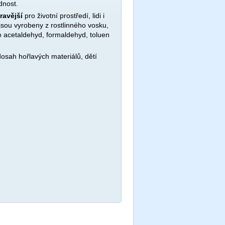
dnost.
avější
pro životní prostředí, lidi i
ž jsou vyrobeny z rostlinného vosku,
 acetaldehyd, formaldehyd, toluen
osah hořlavých materiálů, dětí