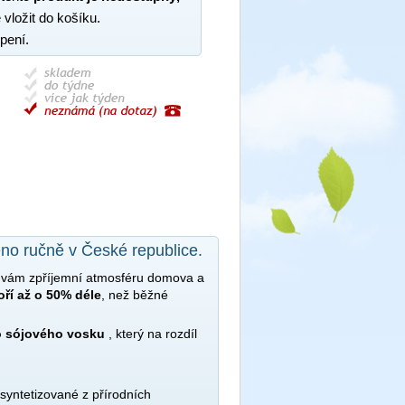
 vložit do košíku.
pení.
eno ručně v České republice.
ě vám zpříjemní atmosféru domova a
oří až o 50% déle
, než běžné
o sójového vosku
, který na rozdíl
syntetizované z přírodních