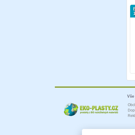
Vše
Obc
Dopr
Rek