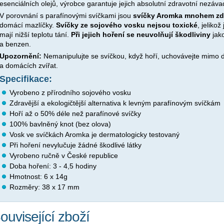
esenciálních olejů, výrobce garantuje jejich absolutní zdravotní nezáva
V porovnání s parafínovými svíčkami jsou
svíčky Aromka
mnohem zdr
domácí mazlíčky.
Svíčky ze sojového vosku nejsou toxické
, jeliko
mají nižší teplotu tání.
Při jejich hoření se neuvolňují škodliviny
jako
a benzen.
Upozornění:
Nemanipulujte se svíčkou, když hoří, uchovávejte mimo d
a domácích zvířat.
Specifikace:
Vyrobeno z přírodního sojového vosku
Zdravější a ekologičtější alternativa k levným parafínovým svíčkám
Hoří až o 50% déle než parafínové svíčky
100% bavlněný knot (bez olova)
Vosk ve svíčkách Aromka je dermatologicky testovaný
Při hoření nevylučuje žádné škodlivé látky
Vyrobeno ručně v České republice
Doba hoření: 3 - 4,5 hodiny
Hmotnost: 6 x 14g
Rozměry: 38 x 17 mm
ouvisející zboží