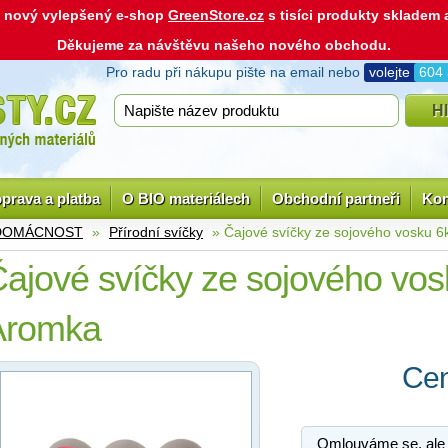
ás nový vylepšený e-shop
GreenStore.cz
s tisíci produkty skladem
Děkujeme za návštěvu našeho nového obchodu.
Pro radu při nákupu pište na email nebo
volejte
604
prava a platba
O BIO materiálech
Obchodní partneři
Kon
 DOMÁCNOST
»
Přírodní svíčky
» Čajové svíčky ze sojového vosku 6
ajové svíčky ze sojového vos
Aromka
Cen
Omlouváme se, ale