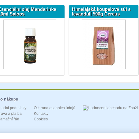
Esenciální olej Mandarinka
Himalájská koupelová sůl s
10ml Saloos
levandulí 500g Cereus
 o nákupu
hodní podmínky
Ochrana osobních údajů
ava a platba
Kontakty
lamační řád
Cookies