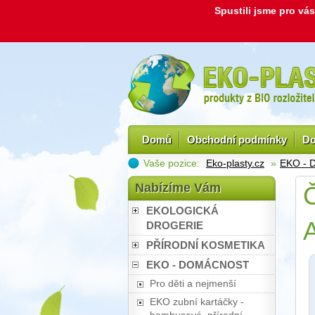
Spustili jsme pro v
Domů
Obchodní podmínky
Do
Vaše pozice:
Eko-plasty.cz
»
EKO -
Nabízíme Vám
Č
EKOLOGICKÁ
DROGERIE
PŘÍRODNÍ KOSMETIKA
EKO - DOMÁCNOST
Pro děti a nejmenší
EKO zubní kartáčky -