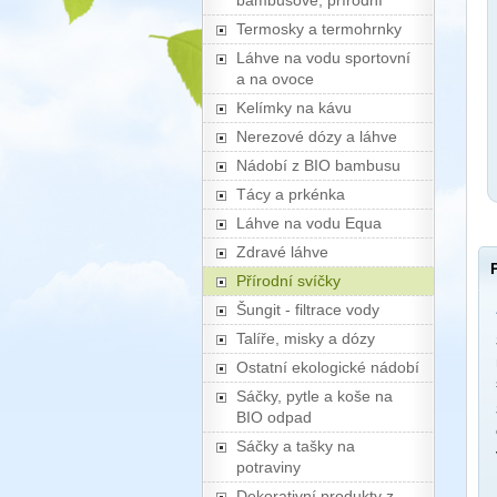
bambusové, přírodní
Termosky a termohrnky
Láhve na vodu sportovní
a na ovoce
Kelímky na kávu
Nerezové dózy a láhve
Nádobí z BIO bambusu
Tácy a prkénka
Láhve na vodu Equa
Zdravé láhve
Přírodní svíčky
Šungit - filtrace vody
Talíře, misky a dózy
Ostatní ekologické nádobí
Sáčky, pytle a koše na
BIO odpad
Sáčky a tašky na
potraviny
Dekorativní produkty z