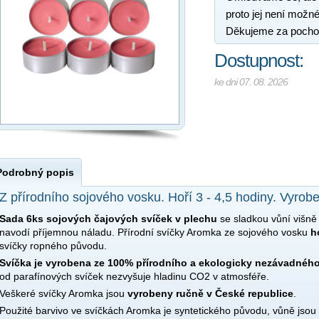
proto jej není možné
Děkujeme za pocho
Dostupnost:
ke dni 07. 08. 2026
Podrobný popis
Z přírodního sojového vosku. Hoří 3 - 4,5 hodiny. Vyrob
Sada 6ks sojových čajových svíček v plechu
se sladkou vůní višn
navodí příjemnou náladu. Přírodní svíčky Aromka ze sojového vosku
h
svíčky ropného původu.
Svíčka je vyrobena ze 100% přírodního a ekologicky nezávadnéh
od parafínových svíček nezvyšuje hladinu CO2 v atmosféře.
Veškeré svíčky Aromka jsou
vyrobeny ručně v České republice
.
Použité barvivo ve svíčkách Aromka je syntetického původu, vůně jsou 