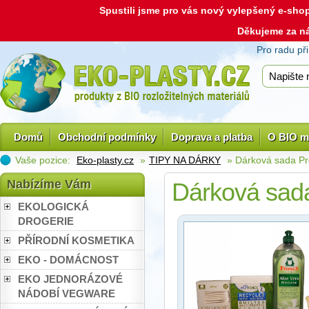
Spustili jsme pro vás nový vylepšený e-sh
Děkujeme za n
Pro radu př
Domů
Obchodní podmínky
Doprava a platba
O BIO m
Vaše pozice:
Eko-plasty.cz
»
TIPY NA DÁRKY
» Dárková sada P
Nabízíme Vám
Dárková sad
EKOLOGICKÁ
DROGERIE
PŘÍRODNÍ KOSMETIKA
EKO - DOMÁCNOST
EKO JEDNORÁZOVÉ
NÁDOBÍ VEGWARE