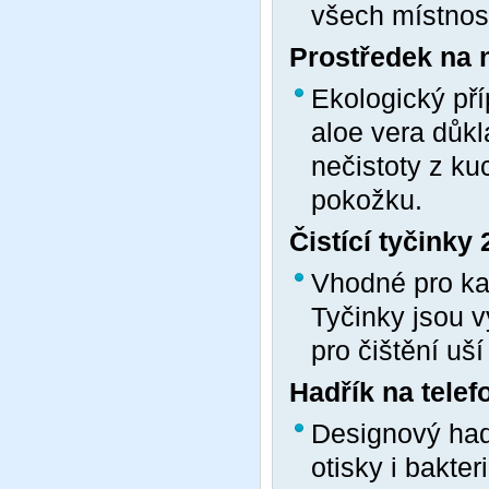
všech místnost
Prostředek na 
Ekologický pří
aloe vera důkl
nečistoty z ku
pokožku.
Čistící tyčinky
Vhodné pro ka
Tyčinky jsou 
pro čištění uší
Hadřík na telef
Designový hadř
otisky i bakte