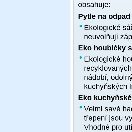
obsahuje:
Pytle na odpad 
Ekologické sá
neuvolňují záp
Eko houbičky s
Ekologické ho
recyklovaných 
nádobí, odolný
kuchyňských l
Eko kuchyňské 
Velmi savé ha
třepení jsou 
Vhodné pro utí