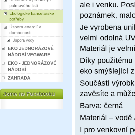
ale i venku. Po
palmového listí
Ekologické kancelářské
poznámek, mal
potřeby
Je vyrobena unik
Úspora energií v
domácnosti
velmi odolná UV
Úspora vody
Materiál je velm
EKO JEDNORÁZOVÉ
NÁDOBÍ VEGWARE
Díky použitému 
EKO - JEDNORÁZOVÉ
eko smýšlející z
NÁDOBÍ
ZAHRADA
Součástí výrobku
zavěsíte a může
Jsme na Facebooku
Barva: černá
Materiál – vodě 
I pro venkovní p