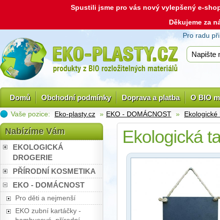
Spustili jsme pro vás nový vylepšený e-sh
Děkujeme za n
Pro radu př
Domů
Obchodní podmínky
Doprava a platba
O BIO m
Vaše pozice:
Eko-plasty.cz
»
EKO - DOMÁCNOST
»
Ekologické
Nabízíme Vám
Ekologická t
EKOLOGICKÁ
DROGERIE
PŘÍRODNÍ KOSMETIKA
EKO - DOMÁCNOST
Pro děti a nejmenší
EKO zubní kartáčky -