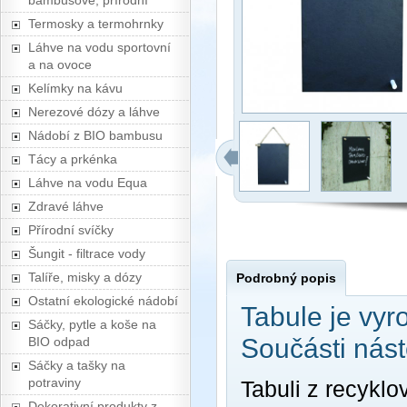
bambusové, přírodní
Termosky a termohrnky
Láhve na vodu sportovní
a na ovoce
Kelímky na kávu
Nerezové dózy a láhve
Nádobí z BIO bambusu
Tácy a prkénka
Láhve na vodu Equa
Zdravé láhve
Přírodní svíčky
Šungit - filtrace vody
Talíře, misky a dózy
Podrobný popis
Ostatní ekologické nádobí
Tabule je vyr
Sáčky, pytle a koše na
Součásti nást
BIO odpad
Sáčky a tašky na
potraviny
Tabuli z recyklo
Dekorativní produkty z