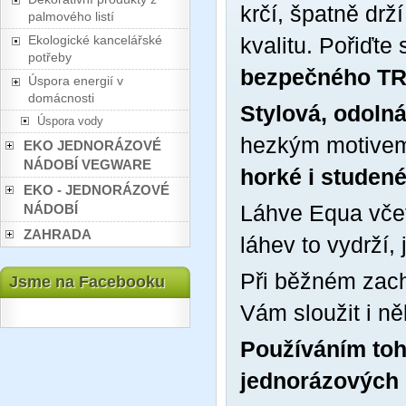
krčí, špatně drž
palmového listí
Ekologické kancelářské
kvalitu. Pořiďte
potřeby
bezpečného TRI
Úspora energií v
domácnosti
Stylová, odoln
Úspora vody
hezkým motivem 
EKO JEDNORÁZOVÉ
NÁDOBÍ VEGWARE
horké i studen
EKO - JEDNORÁZOVÉ
Láhve Equa vče
NÁDOBÍ
ZAHRADA
láhev to vydrží,
Při běžném zach
Jsme na Facebooku
Vám sloužit i něk
Používáním toh
jednorázových 