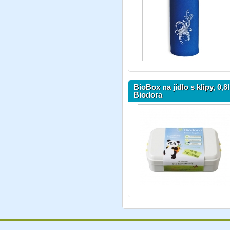
BioBox na jídlo s klipy, 0,8l
Biodora