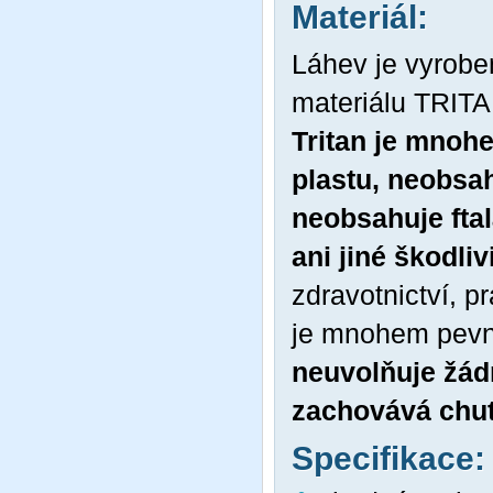
Materiál:
Láhev je vyrobe
materiálu TRITA
Tritan je mnohe
plastu, neobsah
neobsahuje ftal
ani jiné škodliv
zdravotnictví, p
je mnohem pevněj
neuvolňuje žádn
zachovává chu
Specifikace: