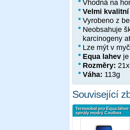
Vhodná na hor
Velmi kvalitní
Vyrobeno z be
Neobsahuje škod
karcinogeny at
Lze mýt v myč
Equa lahev
je
Rozměry:
21x
Váha:
113g
Související z
Termoobal pro Equa láhve 
spirály modrý Coolbox