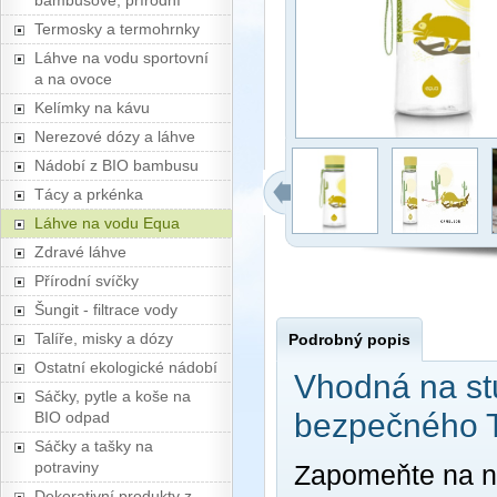
bambusové, přírodní
Termosky a termohrnky
Láhve na vodu sportovní
a na ovoce
Kelímky na kávu
Nerezové dózy a láhve
Nádobí z BIO bambusu
Tácy a prkénka
Láhve na vodu Equa
Zdravé láhve
Přírodní svíčky
Šungit - filtrace vody
Talíře, misky a dózy
Podrobný popis
Ostatní ekologické nádobí
Vhodná na st
Sáčky, pytle a koše na
bezpečného T
BIO odpad
Sáčky a tašky na
potraviny
Zapomeňte na n
Dekorativní produkty z