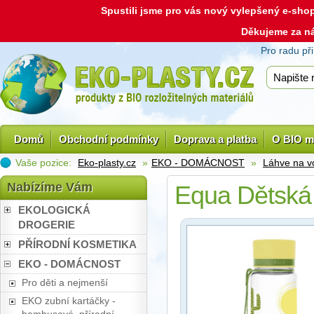
Spustili jsme pro vás nový vylepšený e-sh
Děkujeme za n
Pro radu př
Domů
Obchodní podmínky
Doprava a platba
O BIO m
Vaše pozice:
Eko-plasty.cz
»
EKO - DOMÁCNOST
»
Láhve na v
Nabízíme Vám
Equa Dětská
EKOLOGICKÁ
DROGERIE
PŘÍRODNÍ KOSMETIKA
EKO - DOMÁCNOST
Pro děti a nejmenší
EKO zubní kartáčky -