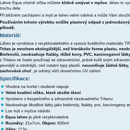
Láhve Equa včetně víčka můžete
klidně umývat v myčce
, láhev to v
trochu déle.
Při běžném zacházení a mytí je lahev velmi odolná a může Vám sloužit i n
Používáním tohoto výrobku snížíte plastový odpad z jednorázový
přírodě.
Materiál:
Láhev je vyrobena z recyklovatelného a vysoce kvalitního materiálu T
Tritan je mnohem ekologičtější, než kterákoliv forma plastu, neob
Bisfenolů, neobsahuje ftaláty, těžké kovy, PVC, karcinogenní látky
z Tritanu se často používají ve zdravotnictví, právě kvůli svým zdrav
pevnější a odolnější, než ostatní typy plastů,
neuvolňuje žádné látky,
zachovává chuť
, je odolný vůči slunečnímu UV záření.
Specifikace:
Vhodná na horké i studené nápoje
Velmi kvalitní víčko, které skvěle těsní
Vyrobeno z bezpečného a zdravotně nezávadného Tritanu
Neobsahuje škodlivé látky jako bisfenoly, ftaláty, pvc, karcinogeny at
Lze mýt v myčce nádobí
Equa lahev
je plně recyklovatelná
Rozměry:
21x7cm,
Objem:
600ml
Váha:
113g