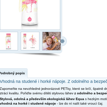
Podrobný popis
Vhodná na studené i horké nápoje. Z odolného a bezpe
Zapomeňte na nevzhledné jednorázové PETky, které se krčí, špatně dr
ztrácí kvalitu. Pořiďte svému dítěti stylovou láhev
z odolného a bezpe
Stylová, odolná a především ekologická láhev Equa
s hezkým motiv
vhodná
na horké i studené nápoje
- lze do ní nalít také vroucí čaj.