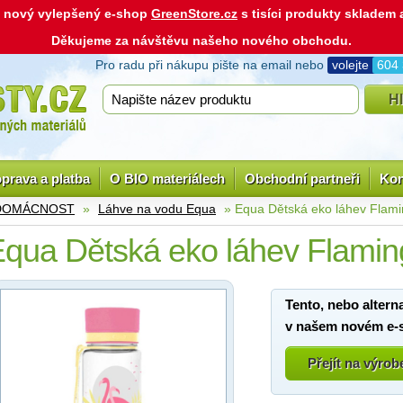
ás nový vylepšený e-shop
GreenStore.cz
s tisíci produkty skladem
Děkujeme za návštěvu našeho nového obchodu.
Pro radu při nákupu pište na email nebo
volejte
604
prava a platba
O BIO materiálech
Obchodní partneři
Kon
 DOMÁCNOST
»
Láhve na vodu Equa
» Equa Dětská eko láhev Flam
qua Dětská eko láhev Flami
Tento, nebo altern
v našem novém e-
Přejít na výro