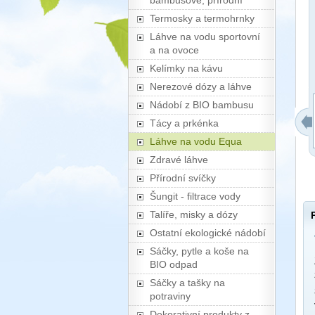
bambusové, přírodní
Termosky a termohrnky
Láhve na vodu sportovní
a na ovoce
Kelímky na kávu
Nerezové dózy a láhve
Nádobí z BIO bambusu
Tácy a prkénka
Láhve na vodu Equa
Zdravé láhve
Přírodní svíčky
Šungit - filtrace vody
Talíře, misky a dózy
Ostatní ekologické nádobí
Sáčky, pytle a koše na
BIO odpad
Sáčky a tašky na
potraviny
Dekorativní produkty z