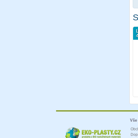
S
Vše
Obc
Dopr