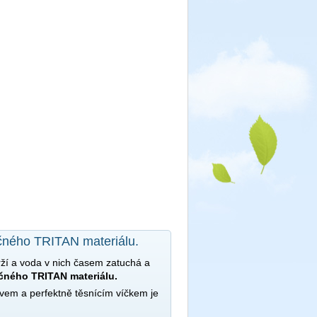
čného TRITAN materiálu.
ží a voda v nich časem zatuchá a
čného TRITAN materiálu.
em a perfektně těsnícím víčkem je