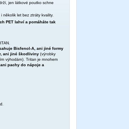
ydrží, jen látkové poutko schne
ěkolik let bez ztráty kvality.
ch PET lahví a pomáháte tak
RITAN.
sahuje Bisfenol-A, ani jiné formy
, ani jiné škodliviny
(výrobky
otním výhodám). Tritan je mnohem
 ani pachy do nápoje a
d.