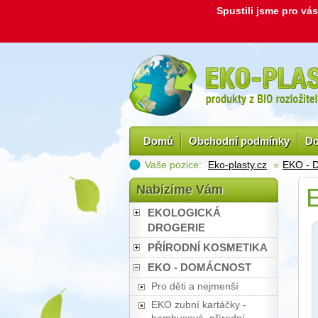
Spustili jsme pro v
Domů
Obchodní podmínky
Do
Vaše pozice:
Eko-plasty.cz
»
EKO -
Nabízíme Vám
E
EKOLOGICKÁ
DROGERIE
PŘÍRODNÍ KOSMETIKA
EKO - DOMÁCNOST
Pro děti a nejmenší
EKO zubní kartáčky -