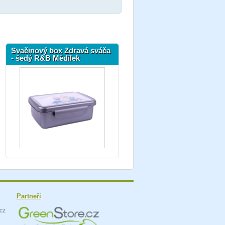
Svačinový box Zdravá sváča
- šedý R&B Mědílek
Partneři