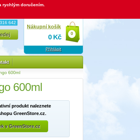
 a rychlým doručením.
 316 642
Nákupní košík
0
0
Kč
Přihlásit
takt
ingo 600ml
ngo 600ml
ativní produkt naleznete
shopu GreenStore.cz.
bek v GreenStore.cz