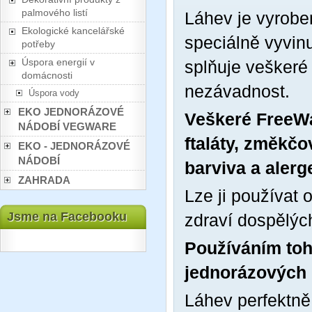
palmového listí
Láhev je vyrobe
Ekologické kancelářské
speciálně vyvinu
potřeby
Úspora energií v
splňuje veškeré
domácnosti
nezávadnost.
Úspora vody
EKO JEDNORÁZOVÉ
Veškeré FreeWa
NÁDOBÍ VEGWARE
ftaláty, změkčo
EKO - JEDNORÁZOVÉ
NÁDOBÍ
barviva a alerg
ZAHRADA
Lze ji používat
Jsme na Facebooku
zdraví dospělýc
Používáním toh
jednorázových 
Láhev perfektně 