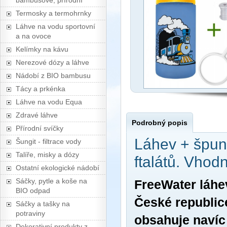
bambusové, přírodní
Termosky a termohrnky
Láhve na vodu sportovní
a na ovoce
Kelímky na kávu
Nerezové dózy a láhve
Nádobí z BIO bambusu
Tácy a prkénka
Láhve na vodu Equa
Zdravé láhve
Podrobný popis
Přírodní svíčky
Láhev + špunt
Šungit - filtrace vody
Talíře, misky a dózy
ftalátů. Vhod
Ostatní ekologické nádobí
Sáčky, pytle a koše na
FreeWater láhe
BIO odpad
České republic
Sáčky a tašky na
potraviny
obsahuje navíc
Dekorativní produkty z