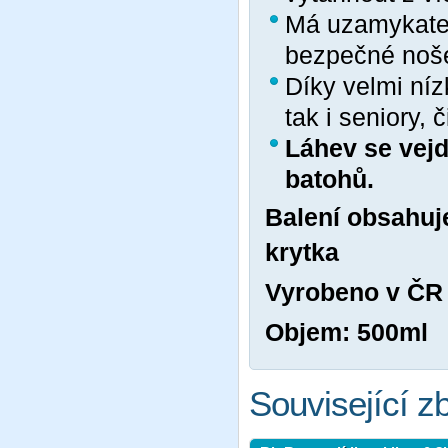
Má uzamykatel
bezpečné nošen
Díky velmi níz
tak i seniory, 
Láhev se vejd
batohů.
Balení obsahuje
krytka
Vyrobeno v ČR 
Objem: 500ml
Související z