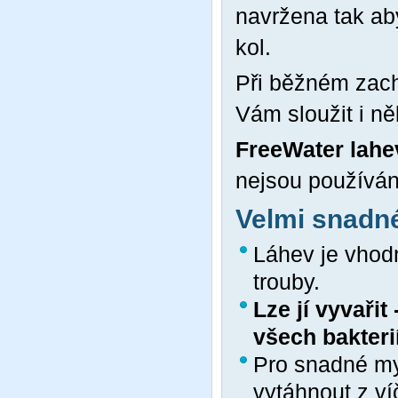
navržena tak ab
kol.
Při běžném zach
Vám sloužit i něk
FreeWater lahe
nejsou používány
Velmi snadné
Láhev je vhod
trouby.
Lze jí vyvařit
všech bakterií
Pro snadné my
vytáhnout z ví