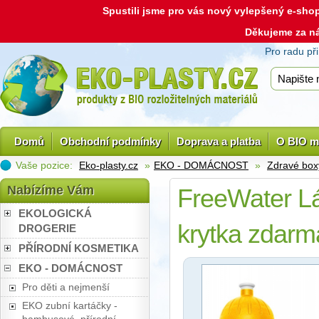
Spustili jsme pro vás nový vylepšený e-sh
Děkujeme za n
Pro radu př
Domů
Obchodní podmínky
Doprava a platba
O BIO m
Vaše pozice:
Eko-plasty.cz
»
EKO - DOMÁCNOST
»
Zdravé box
Nabízíme Vám
FreeWater Lá
EKOLOGICKÁ
krytka zdarm
DROGERIE
PŘÍRODNÍ KOSMETIKA
EKO - DOMÁCNOST
Pro děti a nejmenší
EKO zubní kartáčky -