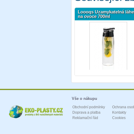
Loooqs Uzamykatelná láh
na ovoce 700ml
Vše o nákupu
Obchodní podmínky
Ochrana oso
Doprava a platba
Kontakty
Reklamační řád
Cookies