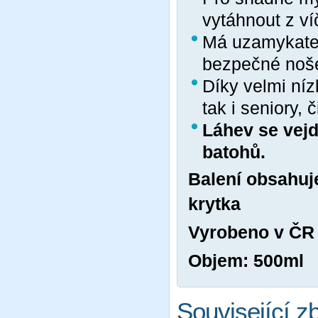
vytáhnout z ví
Má uzamykatel
bezpečné nošen
Díky velmi níz
tak i seniory, 
Láhev se vejd
batohů.
Balení obsahuje
krytka
Vyrobeno v ČR 
Objem: 500ml
Související z