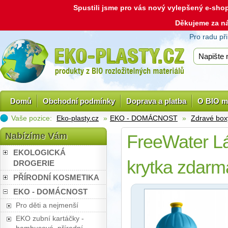
Spustili jsme pro vás nový vylepšený e-sh
Děkujeme za n
Pro radu př
Domů
Obchodní podmínky
Doprava a platba
O BIO m
Vaše pozice:
Eko-plasty.cz
»
EKO - DOMÁCNOST
»
Zdravé box
Nabízíme Vám
FreeWater Lá
EKOLOGICKÁ
krytka zdarm
DROGERIE
PŘÍRODNÍ KOSMETIKA
EKO - DOMÁCNOST
Pro děti a nejmenší
EKO zubní kartáčky -