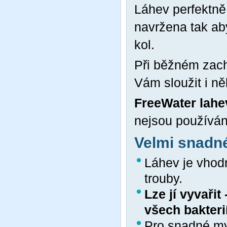
Láhev perfektně 
navržena tak ab
kol.
Při běžném zach
Vám sloužit i něk
FreeWater lahe
nejsou používány
Velmi snadné
Láhev je vhod
trouby.
Lze jí vyvařit
všech bakterií
Pro snadné my