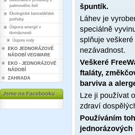
špuntík.
palmového listí
Ekologické kancelářské
Láhev je vyrobe
potřeby
Úspora energií v
speciálně vyvinu
domácnosti
splňuje veškeré
Úspora vody
EKO JEDNORÁZOVÉ
nezávadnost.
NÁDOBÍ VEGWARE
Veškeré FreeWa
EKO - JEDNORÁZOVÉ
NÁDOBÍ
ftaláty, změkčo
ZAHRADA
barviva a alerg
Jsme na Facebooku
Lze ji používat
zdraví dospělýc
Používáním toh
jednorázových 