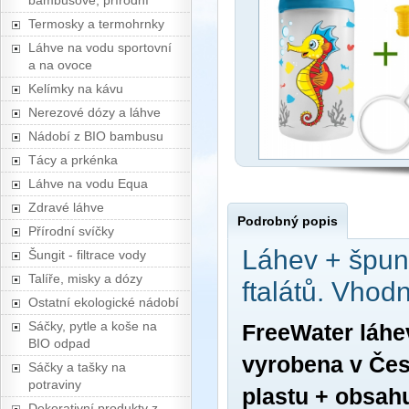
bambusové, přírodní
Termosky a termohrnky
Láhve na vodu sportovní
a na ovoce
Kelímky na kávu
Nerezové dózy a láhve
Nádobí z BIO bambusu
Tácy a prkénka
Láhve na vodu Equa
Zdravé láhve
Podrobný popis
Přírodní svíčky
Láhev + špunt
Šungit - filtrace vody
Talíře, misky a dózy
ftalátů. Vhod
Ostatní ekologické nádobí
Sáčky, pytle a koše na
FreeWater láhe
BIO odpad
vyrobena v Čes
Sáčky a tašky na
potraviny
plastu + obsah
Dekorativní produkty z