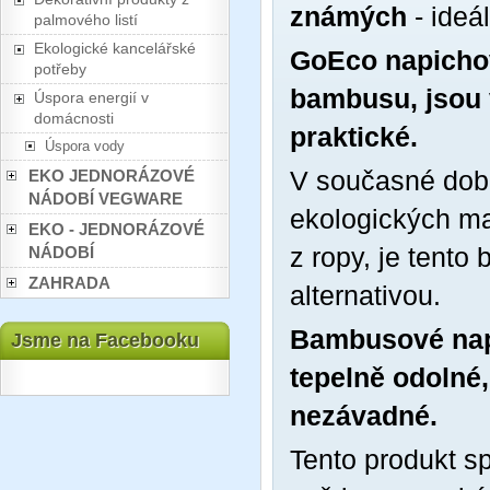
známých
- ideá
palmového listí
Ekologické kancelářské
GoEco napichov
potřeby
bambusu, jsou v
Úspora energií v
domácnosti
praktické.
Úspora vody
V současné době
EKO JEDNORÁZOVÉ
NÁDOBÍ VEGWARE
ekologických mat
EKO - JEDNORÁZOVÉ
z ropy, je tento
NÁDOBÍ
ZAHRADA
alternativou.
Bambusové napi
Jsme na Facebooku
tepelně odolné,
nezávadné.
Tento produkt s