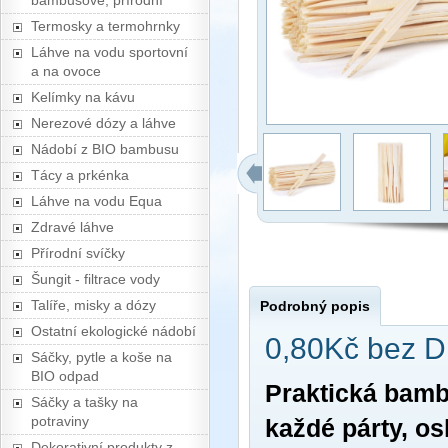
bambusové, přírodní
Termosky a termohrnky
Láhve na vodu sportovní
a na ovoce
Kelímky na kávu
Nerezové dózy a láhve
Nádobí z BIO bambusu
Tácy a prkénka
Láhve na vodu Equa
Zdravé láhve
Přírodní svíčky
Šungit - filtrace vody
Talíře, misky a dózy
Podrobný popis
Ostatní ekologické nádobí
0,80Kč bez 
Sáčky, pytle a koše na
BIO odpad
Praktická bamb
Sáčky a tašky na
potraviny
každé párty, os
Dekorativní produkty z