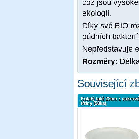
což jsou vysoké
ekologii.
Díky své BIO ro
půdních bakterií
Nepředstavuje ek
Rozměry:
Délka
Související z
Kulatý talíř 23cm z cukrov
třtiny (50ks)