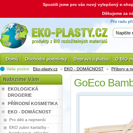
Spustili jsme pro vás nový vylepšený e-sh
Děkujeme za n
Pro radu př
Domů
Obchodní podmínky
Doprava a platba
O BIO m
Vaše pozice:
Eko-plasty.cz
»
EKO - DOMÁCNOST
»
Příbory a 
Nabízíme Vám
GoEco Bambu
EKOLOGICKÁ
DROGERIE
PŘÍRODNÍ KOSMETIKA
EKO - DOMÁCNOST
Pro děti a nejmenší
EKO zubní kartáčky -