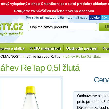
ás nový vylepšený e-shop
GreenStore.cz
s tisíci produkty skladem
Děkujeme za návštěvu našeho nového obchodu.
Pro radu při nákupu pište na email nebo
volejte
604
prava a platba
O BIO materiálech
Obchodní partneři
Kon
 DOMÁCNOST
»
Láhve na vodu ReTap
» Láhev ReTap 0,5l žlutá
áhev ReTap 0,5l žlutá
Cena
Omlouváme se, ale
proto jej není možné
Děkujeme za pocho