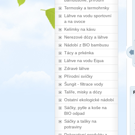
bambusové, přírodní
Termosky a termohrnky
Láhve na vodu sportovní
a na ovoce
Kelímky na kávu
Nerezové dózy a láhve
Nádobí z BIO bambusu
Tácy a prkénka
Láhve na vodu Equa
Zdravé láhve
Přírodní svíčky
Šungit - filtrace vody
Talíře, misky a dózy
Ostatní ekologické nádobí
Sáčky, pytle a koše na
BIO odpad
Sáčky a tašky na
potraviny
Dekorativní produkty z