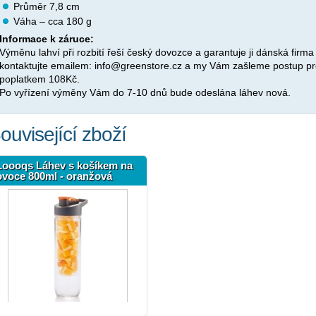
Průměr 7,8 cm
Váha – cca 180 g
Informace k záruce:
Výměnu lahví při rozbití řeší český dovozce a garantuje ji dánská firma
kontaktujte emailem: info@greenstore.cz a my Vám zašleme postup p
poplatkem 108Kč.
Po vyřízení výměny Vám do 7-10 dnů bude odeslána láhev nová.
ouvisející zboží
Loooqs Láhev s košíkem na
ovoce 800ml - oranžová