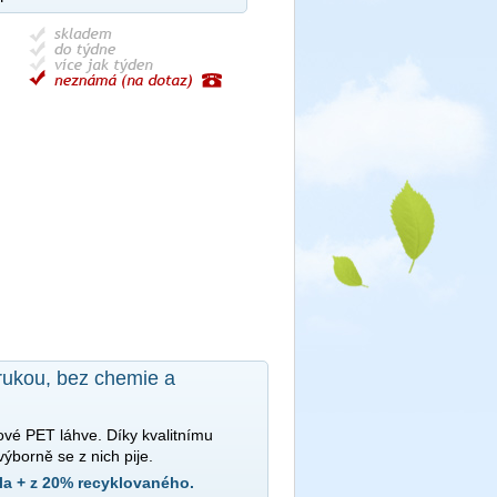
árukou, bez chemie a
ové PET láhve. Díky kvalitnímu
výborně se z nich pije.
la + z 20% recyklovaného.