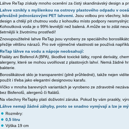
Láhve ReTap získaly mnoho ocenění za čistý skandinávský design a pr
Lahve vznikly s myšlenkou na ostrovy plastového odpadu v oceán
převážně jednorázovými PET lahvemi.
Jsou volbou pro všechny, kdo 
design a chtějí pít chutnou vodu z kohoutku místo podpory nesmyslný
Kohoutková voda je o 99% levnější než balená. A může se to zdát neuvě
šetrnější k životnímu prostředí!
Znovupoužitelné lahve ReTap jsou vyrobeny ze speciálního borosilikáto
přežije většinu nárazů. Pro své výjimečné vlastnosti se používá napříkl
ReTap láhve na vodu a nápoje neobsahují:
Ftaláty ani Bisfenol A (BPA), škodlivé toxické látky, ropné deriváty, ch
alergeny, které se mohou uvolňovat z plastových lahví. Nemá žádné hr
bakterie.
Borosilikátové sklo je transparentní (plně průhledné), takže nejen vidít
použít i třeba jako elegantní designovou karafu.
Víčko v mnoha barevných variantách je vyrobeno ze zdravotně nezáv
bez Bisfenolů, alergenů či ftalátů.
Na všechny ReTapky platí doživotní záruka. Pokud by vám praskly, vý
Láhve nemaji žádné záhyby, proto se snadno vymývají a lze je mý
Rozměry:
0,5 litru
Výška 19 cm