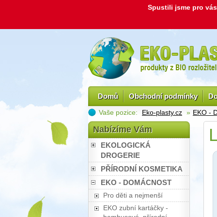
Spustili jsme pro v
Domů
Obchodní podmínky
Do
Vaše pozice:
Eko-plasty.cz
»
EKO -
Nabízíme Vám
L
EKOLOGICKÁ
DROGERIE
PŘÍRODNÍ KOSMETIKA
EKO - DOMÁCNOST
Pro děti a nejmenší
EKO zubní kartáčky -