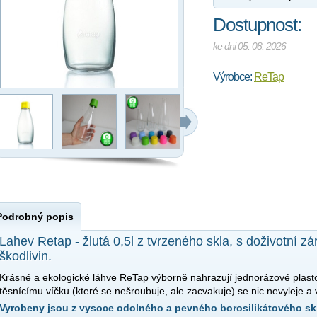
Dostupnost:
ke dni 05. 08. 2026
Výrobce:
ReTap
Podrobný popis
Lahev Retap - žlutá 0,5l z tvrzeného skla, s doživotní z
škodlivin.
Krásné a ekologické láhve ReTap výborně nahrazují jednorázové plast
těsnícímu víčku (které se nešroubuje, ale zacvakuje) se nic nevyleje a 
Vyrobeny jsou z vysoce odolného a pevného borosilikátového sk