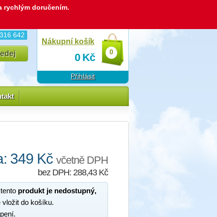
 a rychlým doručením.
 316 642
Nákupní košík
0
0
Kč
Přihlásit
takt
: 349 Kč
včetně DPH
bez DPH: 288,43 Kč
 tento
produkt je nedostupný,
 vložit do košíku.
pení.