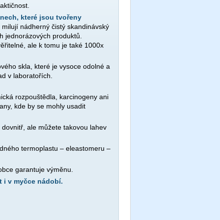
aktičnost.
ech, které jsou tvořeny
milují nádherný čistý skandinávský
ch jednorázových produktů.
řitelné, ale k tomu je také 1000x
vého skla, které je vysoce odolné a
ad v laboratořích.
emická rozpouštědla, karcinogeny ani
any, kde by se mohly usadit
e dovnitř, ale můžete takovou lahev
adného termoplastu – eleastomeru –
robce garantuje výměnu.
t i v myčce nádobí.