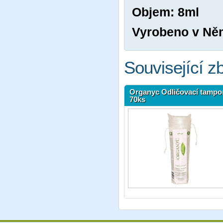
Objem: 8ml
Vyrobeno v Ně
Související z
Organyc Odličovací tampo
70ks