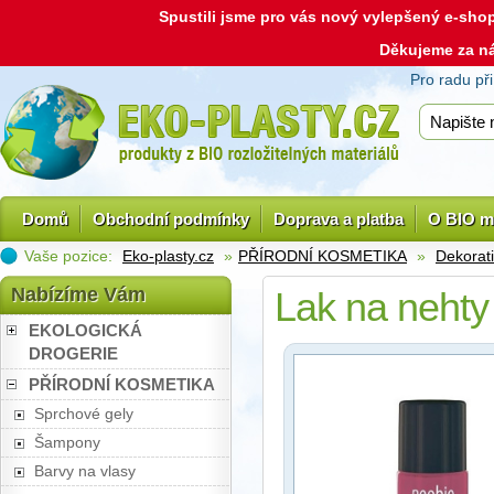
Spustili jsme pro vás nový vylepšený e-sh
Děkujeme za n
Pro radu př
Domů
Obchodní podmínky
Doprava a platba
O BIO m
Vaše pozice:
Eko-plasty.cz
»
PŘÍRODNÍ KOSMETIKA
»
Dekorat
Nabízíme Vám
Lak na nehty
EKOLOGICKÁ
DROGERIE
PŘÍRODNÍ KOSMETIKA
Sprchové gely
Šampony
Barvy na vlasy