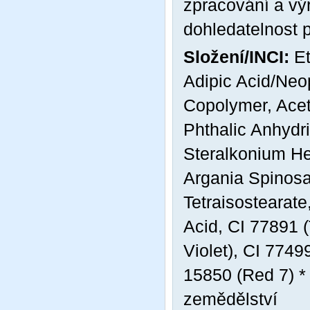
zpracování a výr
dohledatelnost 
Složení/INCI:
Et
Adipic Acid/Neop
Copolymer, Acety
Phthalic Anhydri
Steralkonium Hec
Argania Spinosa 
Tetraisostearat
Acid, CI 77891 
Violet), CI 7749
15850 (Red 7) *
zemědělství