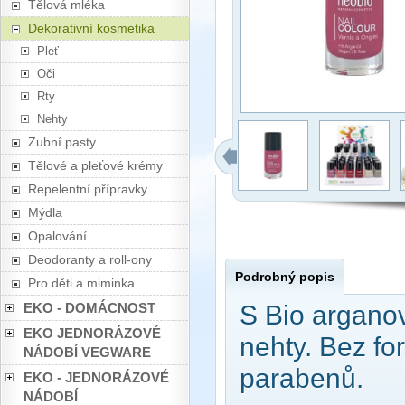
Tělová mléka
Dekorativní kosmetika
Pleť
Oči
Rty
Nehty
Zubní pasty
Tělové a pleťové krémy
Repelentní přípravky
Mýdla
Opalování
Deodoranty a roll-ony
Podrobný popis
Pro děti a miminka
EKO - DOMÁCNOST
S Bio arganov
EKO JEDNORÁZOVÉ
nehty. Bez fo
NÁDOBÍ VEGWARE
parabenů.
EKO - JEDNORÁZOVÉ
NÁDOBÍ