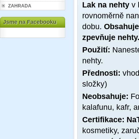
Lak na nehty
v 
ZAHRADA
rovnoměrně naná
Jsme na Facebooku
dobu.
Obsahuje 
zpevňuje nehty
Použití:
Naneste
nehty.
Přednosti:
vhod
složky)
Neobsahuje:
For
kalafunu, kafr, a
Certifikace:
Na
kosmetiky, zaruč