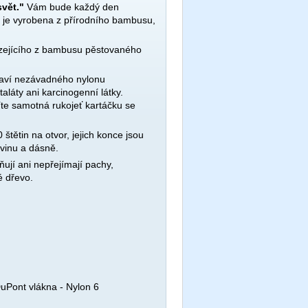
svět."
Vám bude každý den
ku je vyrobena z přírodního bambusu,
zejícího z bambusu pěstovaného
draví nezávadného nylonu
aláty ani karcinogenní látky.
íte samotná rukojeť kartáčku se
štětin na otvor, jejich konce jsou
ovinu a dásně.
ují ani nepřejímají pachy,
é dřevo.
DuPont vlákna - Nylon 6