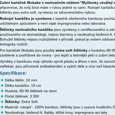
Zubní kartáček Mobake s motivačním citátem "Myšlenky utvářejí 
připomínat, že svůj život máte v rukou jedině vy sami. Rukojeť kartáč
štětinky jsou extra soft, vyrobeny ze zdravotnického nylonu.
Rukojeť kartáčku je vyrobena
z tepelně ošetřeného bambusu pochá
udržitelným způsobem a není nijak impregnována nebo lakována.
Štětinky motivačního kartáčku
jsou vyrobeny z certifikovaného a z
používaného ve stomatologii, nejsou barveny a neobsahují bisfenol A, ft
Bohužel štětinky nejsou rozložitelné v přírodě, pokud je ovšem odstran
biologicky rozloží.
Pro kartáček Mobake jsou použity
extra soft štětinky
s hustotou 80-90 
zaoblené a zastřižené do roviny - pro lepší a šetrnější péči o zubní skl
Výrobky z bambusu mají výhodu oproti plastu a dřevu v tom, že neuvolň
neflekatí, jsou přirozeně antibakteriální a vydrží déle a více než klasick
Specifikace:
Délka štětin: 10 mm
Délka kartáčku: 19 cm
Hustota: 80-90 štětinek na otvor
Počet štětinek: 3.300
Štětinky:
Extra Soft
Materiál: rukojeť - 100% bambus, štětinky jsou z vysoce kvalitního 
Neobsahuje: bisfenol A, ftaláty, těžké kovy, impregnace ani laky