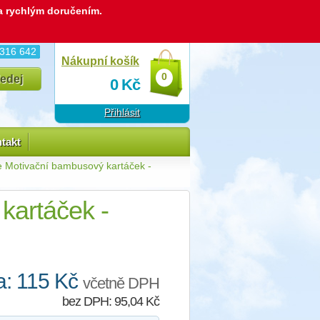
 a rychlým doručením.
 316 642
Nákupní košík
0
0
Kč
Přihlásit
takt
Motivační bambusový kartáček -
kartáček -
: 115 Kč
včetně DPH
bez DPH: 95,04 Kč