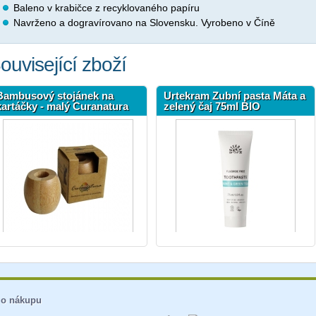
Baleno v krabičce z recyklovaného papíru
Navrženo a dogravírovano na Slovensku. Vyrobeno v Číně
ouvisející zboží
Bambusový stojánek na
Urtekram Zubní pasta Máta a
kartáčky - malý Curanatura
zelený čaj 75ml BIO
 o nákupu