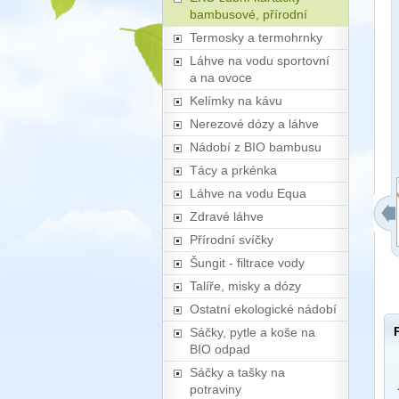
bambusové, přírodní
Termosky a termohrnky
Láhve na vodu sportovní
a na ovoce
Kelímky na kávu
Nerezové dózy a láhve
Nádobí z BIO bambusu
Tácy a prkénka
Láhve na vodu Equa
Zdravé láhve
Přírodní svíčky
Šungit - filtrace vody
Talíře, misky a dózy
Ostatní ekologické nádobí
Sáčky, pytle a koše na
BIO odpad
Sáčky a tašky na
potraviny