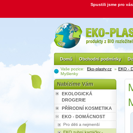
Spustili jsme pro v
Domů
Obchodní podmínky
Do
Vaše pozice:
Eko-plasty.cz
»
EKO -
Myšlenky
Nabízíme Vám
M
EKOLOGICKÁ
DROGERIE
PŘÍRODNÍ KOSMETIKA
EKO - DOMÁCNOST
Pro děti a nejmenší
EKO zubní kartáčky -