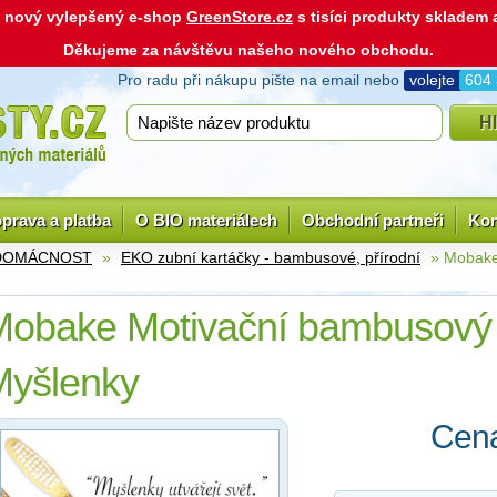
ás nový vylepšený e-shop
GreenStore.cz
s tisíci produkty skladem
Děkujeme za návštěvu našeho nového obchodu.
Pro radu při nákupu pište na email nebo
volejte
604
prava a platba
O BIO materiálech
Obchodní partneři
Kon
 DOMÁCNOST
»
EKO zubní kartáčky - bambusové, přírodní
» Mobake 
obake Motivační bambusový 
Myšlenky
Cena