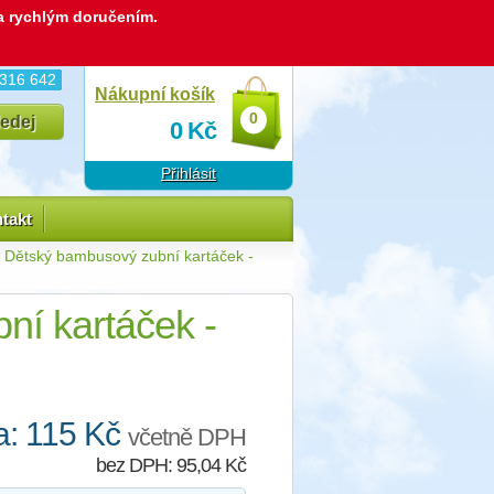
 a rychlým doručením.
 316 642
Nákupní košík
0
0
Kč
Přihlásit
takt
 Dětský bambusový zubní kartáček -
ní kartáček -
: 115 Kč
včetně DPH
bez DPH: 95,04 Kč