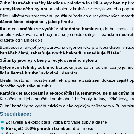
Zubní kartáček značky Nordics
v prémiové kvalitě je
vyroben z pří
z recyklovaného nylonu
a zabalen v krabičce z recyklovaného papíru
Díky unikátnímu zpracování, použití přírodních a recyklovaných materi
dásně čisté, stejně tak, jako přírodu
.
Rukojeť kartáčku
se vyrábí z přírodního bambusu
, druhu „moso“, k
umělé zavlažování ani hnojení a co je nejdůležitější –
pandám nechut
kradete od tlamiček :-)
Bambusová rukojeť je vytvarována ergonomicky pro lepší držení v ruc
kartáček čistý, zabraňuje tvorbě bakterií, usnadňuje čištění.
Štětinky jsou vyrobeny z recyklovaného nylonu
.
Nylonové štětinky zubního kartáčku
jsou soft-medium, což je jemné
lidí a šetrné k zubní sklovině i dásním
.
Ideální hustota, množství štětinek a přesné zastřižení dokáže zajistit op
dosažitelných zákoutí zubů.
Kartáček je tak ideální a ekologičtější alternativou ke klasickým
Kartáček, ani jeho součásti neobsahují: bisfenoly, ftaláty, těžké kovy, 
Zubní kartáčky se vyrábí etickým a ekologickým způsobem v Bulharsku
Specifikace:
Zdravější a ekologičtější volba pro vaše zuby a dásně
Rukojeť: 100% přírodní bambus
, druh moso