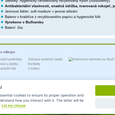
Štětinky: hygienicky certifikovaný recyklovaný nylon (rozložitelný)
Antibakteriální vlastnosti, snadná údržba, tvarovaná rukojeť, 
Jemnost štětin: soft-medium = jemné-střední
Baleno v krabičce z recyklovaného papíru a hygienické fólii
Vyrobeno v Bulharsku
Balení: 1ks
 o nákupu
hodní podmínky
Ochrana osobních údajů
ava a platba
Kontakty
lamační řád
Cookies
!
essential cookies to ensure its proper operation and
derstand how you interact with it. The latter will be
.
Let me choose