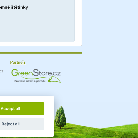
jemné štětinky
Partneři
Accept all
Reject all