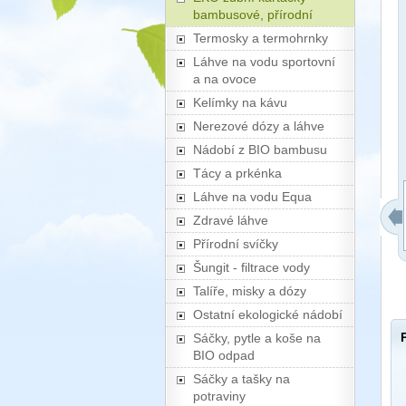
bambusové, přírodní
Termosky a termohrnky
Láhve na vodu sportovní
a na ovoce
Kelímky na kávu
Nerezové dózy a láhve
Nádobí z BIO bambusu
Tácy a prkénka
Láhve na vodu Equa
Zdravé láhve
Přírodní svíčky
Šungit - filtrace vody
Talíře, misky a dózy
Ostatní ekologické nádobí
Sáčky, pytle a koše na
BIO odpad
Sáčky a tašky na
potraviny