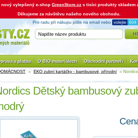
ás nový vylepšený e-shop
GreenStore.cz
s tisíci produkty skladem
Děkujeme za návštěvu našeho nového obchodu.
Pro radu při nákupu pište na email nebo
volejte
604
prava a platba
O BIO materiálech
Obchodní partneři
Kon
 DOMÁCNOST
»
EKO zubní kartáčky - bambusové, přírodní
» Nordics
ordics Dětský bambusový zub
modrý
Cena