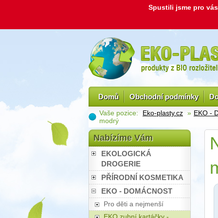
Spustili jsme pro v
Domů
Obchodní podmínky
Do
Vaše pozice:
Eko-plasty.cz
»
EKO -
modrý
Nabízíme Vám
N
EKOLOGICKÁ
DROGERIE
PŘÍRODNÍ KOSMETIKA
EKO - DOMÁCNOST
Pro děti a nejmenší
EKO zubní kartáčky -