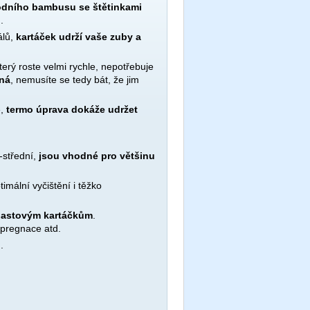
rodního bambusu se štětinkami
.
álů,
kartáček udrží vaše zuby a
terý roste velmi rychle, nepotřebuje
ná
, nemusíte se tedy bát, že jim
e,
termo úprava dokáže udržet
-střední,
jsou vhodné pro většinu
timální vyčištění i těžko
 plastovým kartáčkům
.
impregnace atd.
.