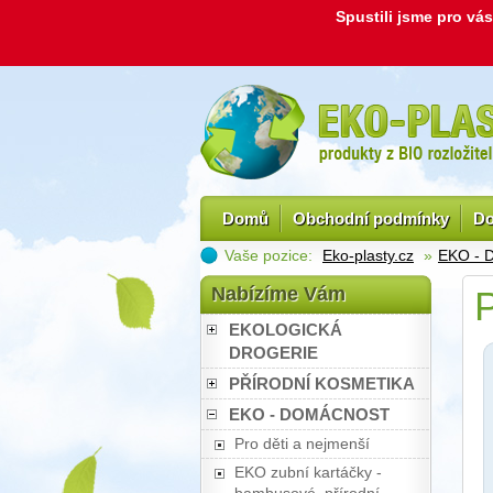
Spustili jsme pro v
Domů
Obchodní podmínky
Do
Vaše pozice:
Eko-plasty.cz
»
EKO -
Nabízíme Vám
P
EKOLOGICKÁ
DROGERIE
PŘÍRODNÍ KOSMETIKA
EKO - DOMÁCNOST
Pro děti a nejmenší
EKO zubní kartáčky -