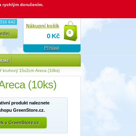
 a rychlým doručením.
 316 642
Nákupní košík
0
0
Kč
Přihlásit
takt
íř kruhový 15x2cm Areca (10ks)
Areca (10ks)
ativní produkt naleznete
shopu GreenStore.cz.
bek v GreenStore.cz