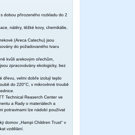
 s dobou přirozeného rozkladu do 2
ce, nátěry, těžké kovy, chemikálie,
rekové (Areca Catechu) jsou
isovány do požadovaného tvaru
vně kvůli arekovým ořechům,
y jsou zpracovávány ekologicky, bez
é dřevu, velmi dobře izolují teplo
troubě do 220°C, v mikrovlnné troubě
lednice.
VTT Technical Reaserch Center ve
mentu a Rady o materiálech a
mi potravinami lze nádobí používat
ký domov „Hampi Children Trust“ v
kat vzdělání.