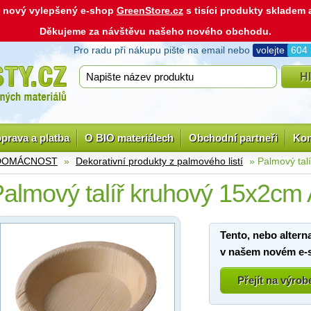
ás nový vylepšený e-shop
GreenStore.cz
s tisíci produkty skladem
Děkujeme za návštěvu našeho nového obchodu.
Pro radu při nákupu pište na email nebo
volejte
604
prava a platba
O BIO materiálech
Obchodní partneři
Kon
 DOMÁCNOST
»
Dekorativní produkty z palmového listí
» Palmový tal
almový talíř kruhový 15x2cm 
Tento, nebo altern
v našem novém e-
Přejít na výro