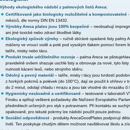
Výhody ekologického nádobí z palmových listů Areca:
Certifikované jako biologicky rozložitelné a kompostovatelné
-
měsíců, dle normy DIN EN 13432.
Výrobky Areca plates jsou 100% bezpečné
– neobsahují impregna
ani jiné toxické nebo zdraví škodlivé látky.
Ekologický způsob výroby
– ručně sbíráné opadané listy palmy A
máčeny ve vroucí vodě a poté pod vysokým tlakem pomocí forem l
talíře, misky nebo tácu.
Produkt trvale udržitelného rozvoje
– palma Areca se pěstujehla
pravidelně ovšem shazuje uschlé listy a obnovuje za nové, tyto list
nutnosti kácení lesů, nebo strojního sběru.
Odolný a pevný materiál
– talíře, misky i tácy jsou tvrdostí podobn
z horkých pokrmů a polévek (do 100°C), dají se použít k ohřevu v 
do 2 minut, odolají chladu i mrazu a jsou tak vhodné do mrazáku či 
Hygienicky nezávadné a certifikované
– testované v laboratoři 
Finsku a splňují veškeré požadavky dle Nařízení Evropského Parla
předmětech určených pro styk s potravinami. Při kontaktu se suchý
opakovaně, pro tekuté pokrmy lze nádobí použít pouze jednou.
Sociální odpovědnost
- produkty ArecaGoodPlates podporují děts
Indii. Ten poskytuje chudým dětem možnost navštěvovat školu a zís