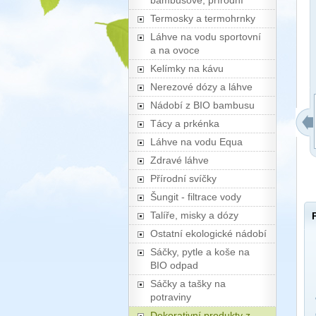
bambusové, přírodní
Termosky a termohrnky
Láhve na vodu sportovní
a na ovoce
Kelímky na kávu
Nerezové dózy a láhve
Nádobí z BIO bambusu
Tácy a prkénka
Láhve na vodu Equa
Zdravé láhve
Přírodní svíčky
Šungit - filtrace vody
Talíře, misky a dózy
Ostatní ekologické nádobí
Sáčky, pytle a koše na
BIO odpad
Sáčky a tašky na
potraviny
Dekorativní produkty z