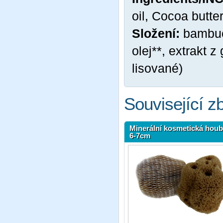
oil, Cocoa butte
Složení:
bambuc
olej**, extrakt 
lisované)
Související z
Minerální kosmetická hou
6-7cm