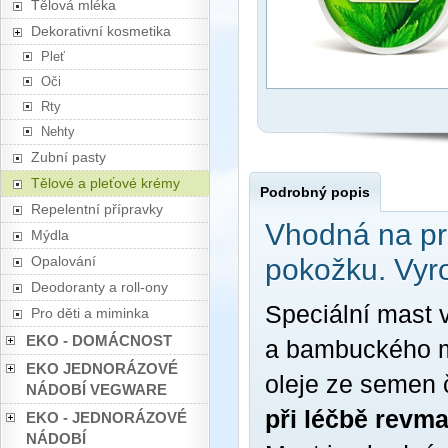
Tělová mléka
Dekorativní kosmetika
Pleť
Oči
Rty
Nehty
Zubní pasty
Tělové a pleťové krémy
Podrobný popis
Repelentní přípravky
Vhodná na pr
Mýdla
Opalování
pokožku. Vyr
Deodoranty a roll-ony
Speciální mast
Pro děti a miminka
EKO - DOMÁCNOST
a bambuckého m
EKO JEDNORÁZOVÉ
oleje ze semen 
NÁDOBÍ VEGWARE
při léčbě revm
EKO - JEDNORÁZOVÉ
NÁDOBÍ