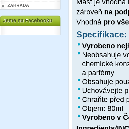
Mast je vhodná
ZAHRADA
zároveň
na pod
Jsme na Facebooku
Vhodná
pro vš
Specifikace:
Vyrobeno nejš
Neobsahuje vod
chemické konz
a parfémy
Obsahuje pouz
Uchovávejte př
Chraňte před 
Objem: 80ml
Vyrobeno v Č
Ingredients/INC