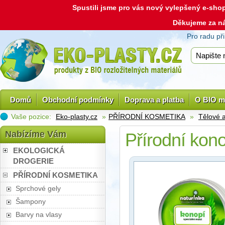
Spustili jsme pro vás nový vylepšený e-sh
Děkujeme za n
Pro radu př
Domů
Obchodní podmínky
Doprava a platba
O BIO m
Vaše pozice:
Eko-plasty.cz
»
PŘÍRODNÍ KOSMETIKA
»
Tělové 
Nabízíme Vám
Přírodní kon
EKOLOGICKÁ
DROGERIE
PŘÍRODNÍ KOSMETIKA
Sprchové gely
Šampony
Barvy na vlasy