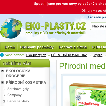
Spustili jsme pro vás nový vylepšený e-sh
Děkujeme za n
Pro radu př
Domů
Obchodní podmínky
Doprava a platba
O BIO m
Vaše pozice:
Eko-plasty.cz
»
PŘÍRODNÍ KOSMETIKA
»
Mýdla
»
Nabízíme Vám
Přírodní med
EKOLOGICKÁ
DROGERIE
PŘÍRODNÍ KOSMETIKA
Sprchové gely
Šampony
Barvy na vlasy