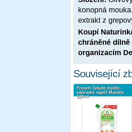
konopná mouka, 
extrakt z grepov
Koupí Naturinka
chráněné dílně
organizacím
D
Související z
Frosch Tekuté mýdlo -
náhradní náplň Mandle
500ml