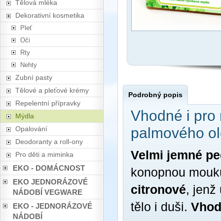
Tělová mléka
Dekorativní kosmetika
Pleť
Oči
Rty
Nehty
Zubní pasty
Tělové a pleťové krémy
Podrobný popis
Repelentní přípravky
Vhodné i pro
Mýdla
Opalování
palmového ol
Deodoranty a roll-ony
Velmi jemné pe
Pro děti a miminka
EKO - DOMÁCNOST
konopnou mouk
EKO JEDNORÁZOVÉ
citronové
, jenž
NÁDOBÍ VEGWARE
tělo i duši.
Vhodn
EKO - JEDNORÁZOVÉ
NÁDOBÍ