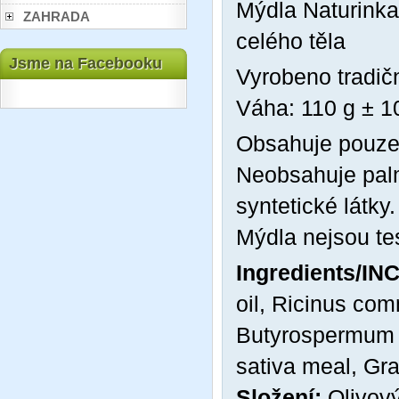
Mýdla Naturinka
ZAHRADA
celého těla
Jsme na Facebooku
Vyrobeno tradič
Váha: 110 g ± 1
Obsahuje pouze 
Neobsahuje palm
syntetické látky.
Mýdla nejsou te
Ingredients/INC
oil, Ricinus com
Butyrospermum pa
sativa meal, Gra
Složení:
Olivový