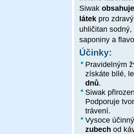
Siwak
obsahuje
látek
pro zdravý 
uhličitan sodný, 
saponiny a flavo
Účinky:
Pravidelným ž
získáte bílé, l
dnů
.
Siwak přiroze
Podporuje tvo
trávení.
Vysoce účinný 
zubech
od káv