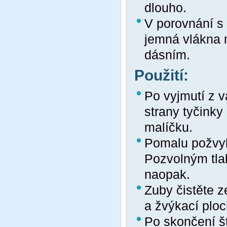
dlouho.
V porovnání s
jemná vlákna 
dásním.
Použití:
Po vyjmutí z 
strany tyčinky
malíčku.
Pomalu požvyku
Pozvolným tla
naopak.
Zuby čistěte ze
a žvýkací plo
Po skončení š