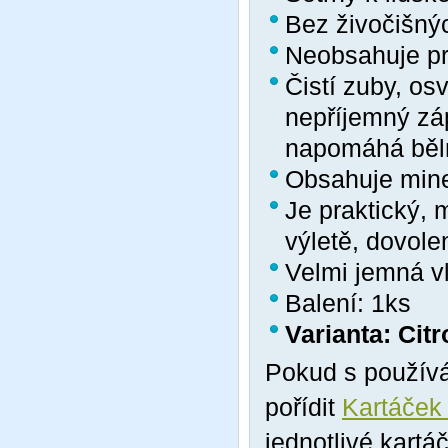
Bez živočišný
Neobsahuje pro
Čistí zuby, os
nepříjemný záp
napomáhá běl
Obsahuje mine
Je praktický, m
výletě, dovole
Velmi jemná vl
Balení: 1ks
Varianta: Citr
Pokud s používá
pořídit
Kartáček
jednotlivé kartá