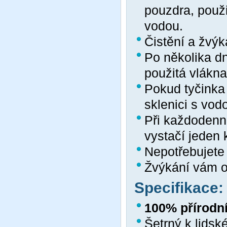
pouzdra, použ
vodou.
Čistění a žvýk
Po několika dn
použitá vlákna
Pokud tyčinka 
sklenici s vod
Při každodenn
vystačí jeden 
Nepotřebujete 
Žvýkání vám os
Specifikace:
100% přírodn
Šetrný k lidsk