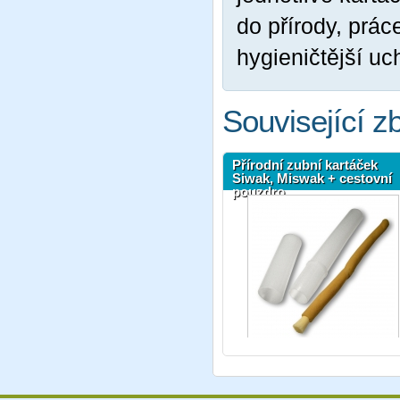
do přírody, práce
hygieničtější u
Související z
Přírodní zubní kartáček
Siwak, Miswak + cestovní
pouzdro