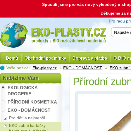
Spustili jsme pro vás nový vylepšený e-sh
Děkujeme za n
Pro radu př
Domů
Obchodní podmínky
Doprava a platba
O BIO m
Vaše pozice:
Eko-plasty.cz
»
EKO - DOMÁCNOST
»
EKO zubní 
Nabízíme Vám
Přírodní zubn
EKOLOGICKÁ
DROGERIE
PŘÍRODNÍ KOSMETIKA
EKO - DOMÁCNOST
Pro děti a nejmenší
EKO zubní kartáčky -