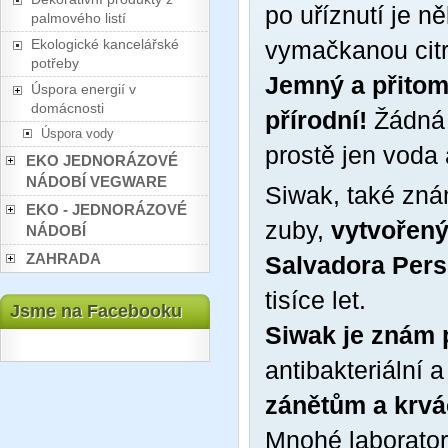
po uříznutí je n
palmového listí
Ekologické kancelářské
vymačkanou citr
potřeby
Jemný a přitom 
Úspora energií v
domácnosti
přírodní!
Žádná 
Úspora vody
prostě jen voda a
EKO JEDNORÁZOVÉ
NÁDOBÍ VEGWARE
Siwak, také zná
EKO - JEDNORÁZOVÉ
zuby,
vytvořený
NÁDOBÍ
ZAHRADA
Salvadora Pers
tisíce let.
Jsme na Facebooku
Siwak je znám p
antibakteriální 
zánětům a krvá
Mnohé laboratorn