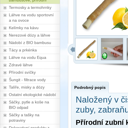
bambusové, přírodní
Termosky a termohrnky
Láhve na vodu sportovní
a na ovoce
Kelímky na kávu
Nerezové dózy a láhve
Nádobí z BIO bambusu
Tácy a prkénka
Láhve na vodu Equa
Zdravé láhve
Přírodní svíčky
Šungit - filtrace vody
Talíře, misky a dózy
Podrobný popis
Ostatní ekologické nádobí
Naložený v či
Sáčky, pytle a koše na
zuby, zabraň
BIO odpad
Sáčky a tašky na
potraviny
Přírodní zubní 
Dekorativní produkty z