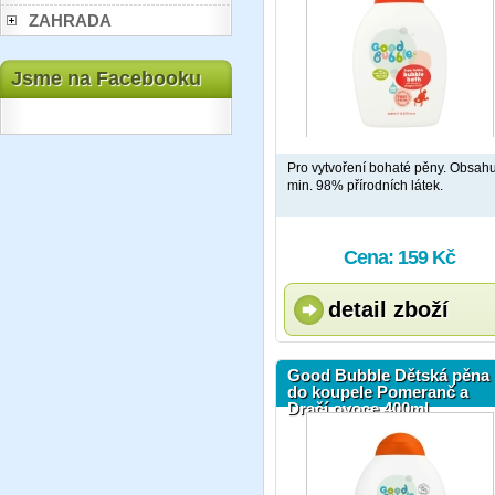
ZAHRADA
Jsme na Facebooku
Pro vytvoření bohaté pěny. Obsah
min. 98% přírodních látek.
Cena: 159 Kč
detail zboží
Good Bubble Dětská pěna
do koupele Pomeranč a
Dračí ovoce 400ml