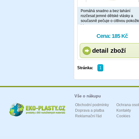
Pomáhá snadno a bez tahání
rozčesat jemné dětské vlásky a
současně pečuje o citlivou pokožk
hlavy.
Cena: 185 Kč
detail zboží
Stránka:
1
Vše o nákupu
Obchodní podmínky
Ochrana oso
Doprava a platba
Kontakty
Reklamační řád
Cookies