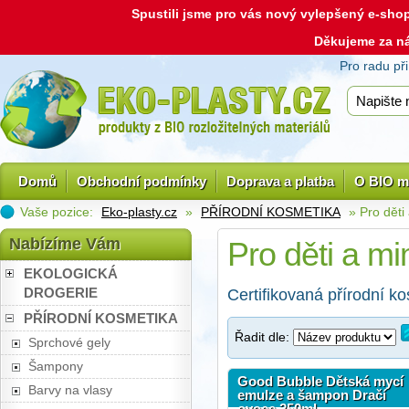
Spustili jsme pro vás nový vylepšený e-sh
Děkujeme za n
Pro radu př
Domů
Obchodní podmínky
Doprava a platba
O BIO m
Vaše pozice:
Eko-plasty.cz
»
PŘÍRODNÍ KOSMETIKA
» Pro děti
Nabízíme Vám
Pro děti a m
EKOLOGICKÁ
DROGERIE
Certifikovaná přírodní ko
PŘÍRODNÍ KOSMETIKA
Řadit dle:
Sprchové gely
Šampony
Good Bubble Dětská mycí
Barvy na vlasy
emulze a šampon Dračí
ovoce 250ml