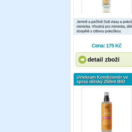
Jemně a pečlivě čistí vlasy a poko
miminka. Vhodný pro miminka, děti
dospělé s citlivou pokožkou.
Cena: 175 Kč
detail zboží
Urtekram Kondicionér ve
spreji dětský 250ml BIO