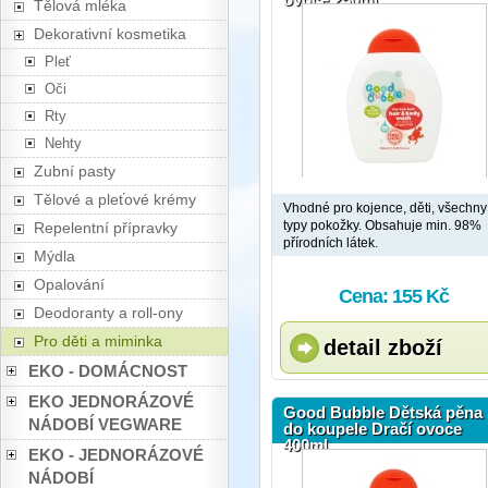
Tělová mléka
Dekorativní kosmetika
Pleť
Oči
Rty
Nehty
Zubní pasty
Tělové a pleťové krémy
Vhodné pro kojence, děti, všechny
typy pokožky. Obsahuje min. 98%
Repelentní přípravky
přírodních látek.
Mýdla
Opalování
Cena: 155 Kč
Deodoranty a roll-ony
Pro děti a miminka
detail zboží
EKO - DOMÁCNOST
EKO JEDNORÁZOVÉ
Good Bubble Dětská pěna
NÁDOBÍ VEGWARE
do koupele Dračí ovoce
400ml
EKO - JEDNORÁZOVÉ
NÁDOBÍ