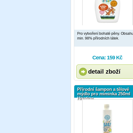
Pro vytvoření bohaté pěny. Obsah
min. 98% přírodních látek.
Cena: 159 Kč
detail zboží
Přírodní šampon a tělové
mýdlo pro miminka 250ml
Hristina