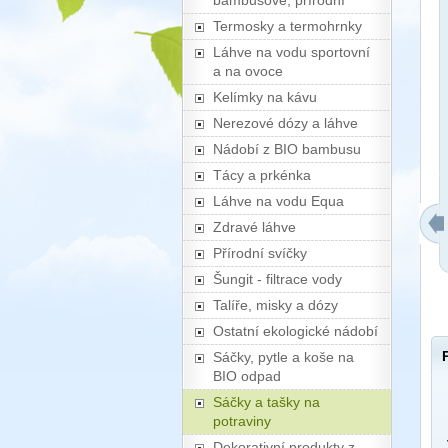
bambusové, přírodní
Termosky a termohrnky
Láhve na vodu sportovní
a na ovoce
Kelímky na kávu
Nerezové dózy a láhve
Nádobí z BIO bambusu
Tácy a prkénka
Láhve na vodu Equa
Zdravé láhve
Přírodní svíčky
Šungit - filtrace vody
Talíře, misky a dózy
Ostatní ekologické nádobí
Sáčky, pytle a koše na
BIO odpad
Sáčky a tašky na
potraviny
Dekorativní produkty z