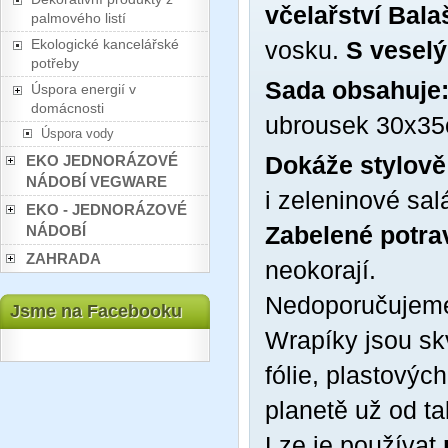
včelařství Bala
palmového listí
Ekologické kancelářské
vosku.
S vesel
potřeby
Sada obsahuje
Úspora energií v
domácnosti
ubrousek 30x35
Úspora vody
Dokáže stylově
EKO JEDNORÁZOVÉ
NÁDOBÍ VEGWARE
i zeleninové salá
EKO - JEDNORÁZOVÉ
Zabelené potra
NÁDOBÍ
ZAHRADA
neokorají.
Nedoporučujeme
Jsme na Facebooku
Wrapíky jsou sk
fólie, plastových
planetě už od ta
Lze je používat