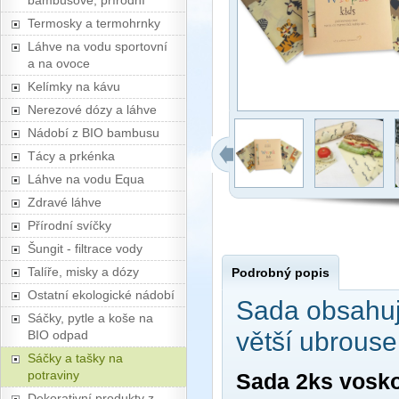
bambusové, přírodní
Termosky a termohrnky
Láhve na vodu sportovní
a na ovoce
Kelímky na kávu
Nerezové dózy a láhve
Nádobí z BIO bambusu
Tácy a prkénka
Láhve na vodu Equa
Zdravé láhve
Přírodní svíčky
Šungit - filtrace vody
Talíře, misky a dózy
Podrobný popis
Ostatní ekologické nádobí
Sada obsahuj
Sáčky, pytle a koše na
větší ubrouse
BIO odpad
Sáčky a tašky na
potraviny
Sada 2ks vosk
Dekorativní produkty z