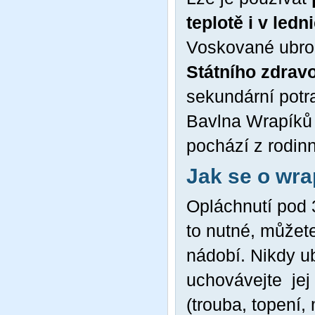
teplotě i v ledni
Voskované ubrou
Státního zdrav
sekundární potr
Bavlna Wrapíků
pochází z rodinn
Jak se o wra
Opláchnutí pod 
to nutné, můžet
nádobí. Nikdy u
uchovávejte jej 
(trouba, topení,