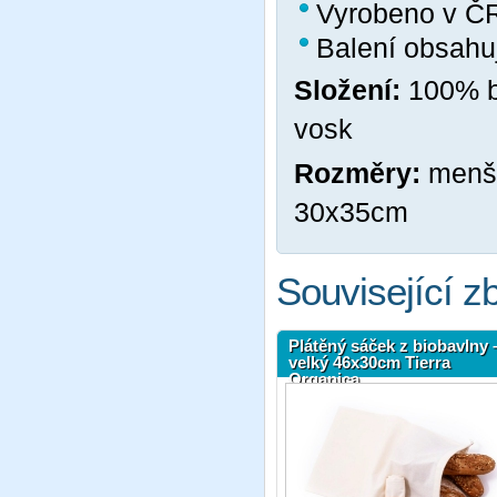
Vyrobeno v Č
Balení obsahu
Složení:
100% b
vosk
Rozměry:
menší
30x35cm
Související z
Plátěný sáček z biobavlny 
velký 46x30cm Tierra
Organica