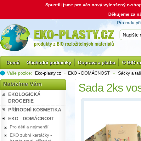
Spustili jsme pro vás nový vylepšený e-sh
Děkujeme za n
Pro radu př
Domů
Obchodní podmínky
Doprava a platba
O BIO m
Vaše pozice:
Eko-plasty.cz
»
EKO - DOMÁCNOST
»
Sáčky a taš
Nabízíme Vám
Sada 2ks vos
EKOLOGICKÁ
DROGERIE
PŘÍRODNÍ KOSMETIKA
EKO - DOMÁCNOST
Pro děti a nejmenší
EKO zubní kartáčky -