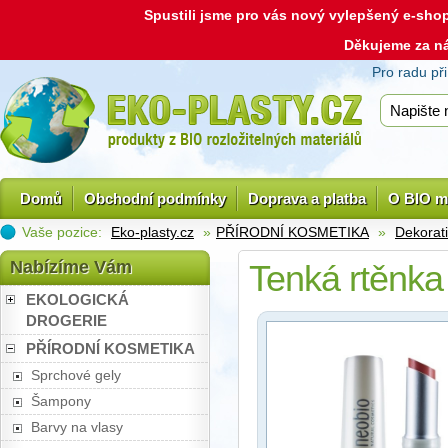
Spustili jsme pro vás nový vylepšený e-sh
Děkujeme za n
Pro radu př
Domů
Obchodní podmínky
Doprava a platba
O BIO m
Vaše pozice:
Eko-plasty.cz
»
PŘÍRODNÍ KOSMETIKA
»
Dekorat
Nabízíme Vám
Tenká rtěnka
EKOLOGICKÁ
DROGERIE
PŘÍRODNÍ KOSMETIKA
Sprchové gely
Šampony
Barvy na vlasy