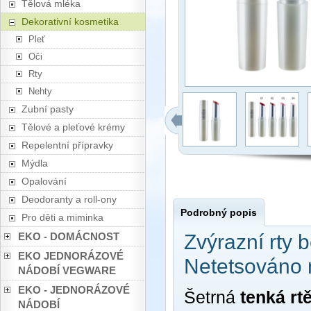
Tělová mléka
Dekorativní kosmetika
Pleť
Oči
Rty
Nehty
Zubní pasty
Tělové a pleťové krémy
Repelentní přípravky
Mýdla
Opalování
Deodoranty a roll-ony
Podrobný popis
Pro děti a miminka
EKO - DOMÁCNOST
Zvýrazní rty 
EKO JEDNORÁZOVÉ
Netetsováno 
NÁDOBÍ VEGWARE
EKO - JEDNORÁZOVÉ
Šetrná
tenká rt
NÁDOBÍ