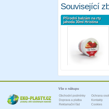
Související z
Přírodní balzám na rty
jahoda 30ml Hristina
Vše o nákupu
Obchodní podmínky
Ochrana oso
Doprava a platba
Kontakty
Reklamační řád
Cookies