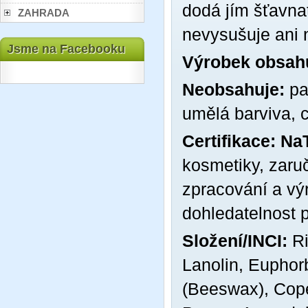
dodá jím šťavnat
ZAHRADA
nevysušuje ani 
Jsme na Facebooku
Výrobek obsahu
Neobsahuje:
pa
umělá barviva, 
Certifikace:
Na
kosmetiky, zaruč
zpracování a výr
dohledatelnost 
Složení/INCI:
Ri
Lanolin, Euphorb
(Beeswax), Cope