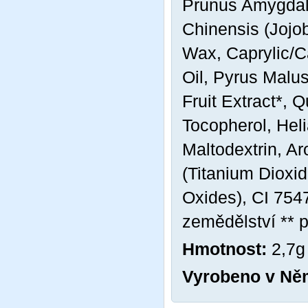
Prunus Amygdal
Chinensis (Jojob
Wax, Caprylic/C
Oil, Pyrus Malu
Fruit Extract*, 
Tocopherol, Hel
Maltodextrin, Ar
(Titanium Dioxid
Oxides), CI 754
zemědělství ** p
Hmotnost:
2,7g
Vyrobeno v Ně