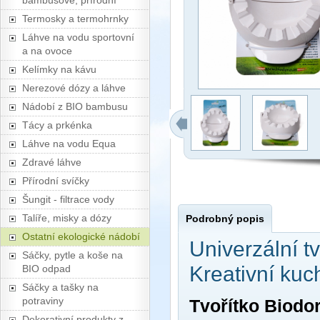
bambusové, přírodní
Termosky a termohrnky
Láhve na vodu sportovní
a na ovoce
Kelímky na kávu
Nerezové dózy a láhve
Nádobí z BIO bambusu
Tácy a prkénka
Láhve na vodu Equa
Zdravé láhve
Přírodní svíčky
Šungit - filtrace vody
Talíře, misky a dózy
Podrobný popis
Ostatní ekologické nádobí
Univerzální tv
Sáčky, pytle a koše na
Kreativní ku
BIO odpad
Sáčky a tašky na
potraviny
Tvořítko
Biodo
Dekorativní produkty z