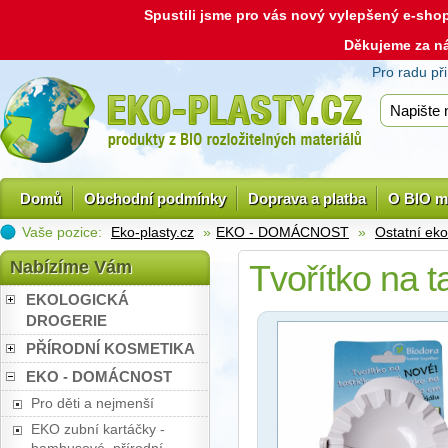
Spustili jsme pro vás nový vylepšený e-sh
Děkujeme za n
Pro radu př
Domů
Obchodní podmínky
Doprava a platba
O BIO m
Vaše pozice:
Eko-plasty.cz
»
EKO - DOMÁCNOST
»
Ostatní eko
Nabízíme Vám
Tvořítko na t
EKOLOGICKÁ
DROGERIE
PŘÍRODNÍ KOSMETIKA
EKO - DOMÁCNOST
Pro děti a nejmenší
EKO zubní kartáčky -