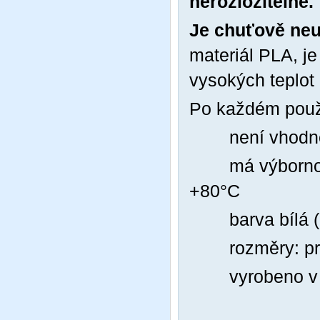
nerozložitelné.
Je chuťově neu
materiál PLA, je
vysokých teplot
Po každém použi
není vhodn
má výborno
+80°C
barva bílá 
rozměry: p
vyrobeno 