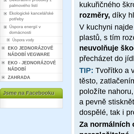
kukuřičného škr
palmového listí
Ekologické kancelářské
rozměry,
díky h
potřeby
V kuchyni najde
Úspora energií v
domácnosti
plastů, s tím ro
Úspora vody
neuvolňuje ško
EKO JEDNORÁZOVÉ
NÁDOBÍ VEGWARE
přecházet do jíd
EKO - JEDNORÁZOVÉ
TIP:
Tvořítko a v
NÁDOBÍ
ZAHRADA
těsto, zatlačení
položíte nahoru,
Jsme na Facebooku
a pevně stisknět
dospělé, tak i pr
Za normálních o