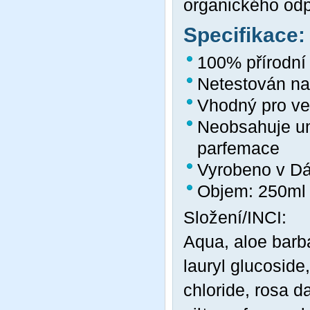
organického od
Specifikace:
100% přírodní 
Netestován na
Vhodný pro v
Neobsahuje um
parfemace
Vyrobeno v D
Objem: 250ml
Složení/INCI:
Aqua, aloe barba
lauryl glucoside
chloride, rosa 