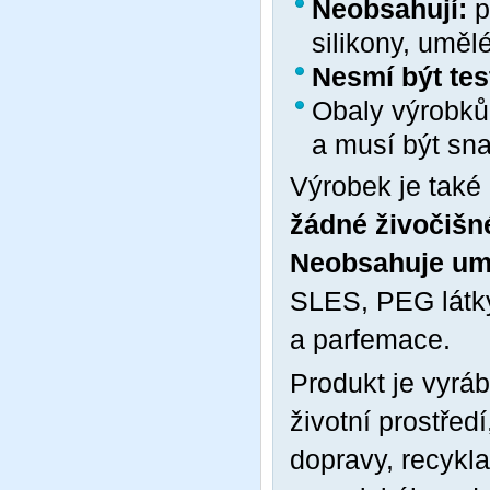
Neobsahují:
p
silikony, uměl
Nesmí být tes
Obaly výrobků
a musí být sn
Výrobek je také 
žádné živočišné
Neobsahuje umě
SLES, PEG látky
a parfemace.
Produkt je vyrá
životní prostřed
dopravy, recykla