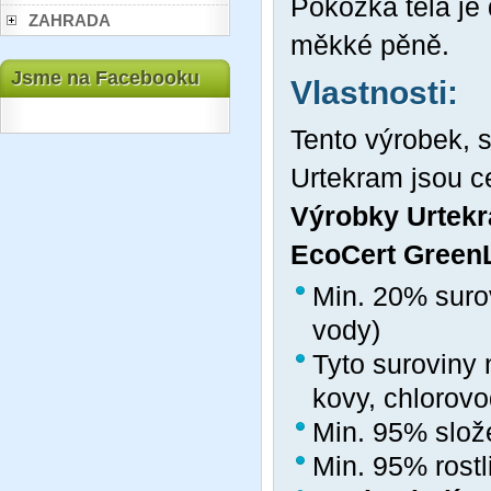
Pokožka těla je
ZAHRADA
měkké pěně.
Jsme na Facebooku
Vlastnosti:
Tento výrobek, 
Urtekram jsou ce
Výrobky Urtekr
EcoCert GreenL
Min. 20% surov
vody)
Tyto suroviny 
kovy, chlorovo
Min. 95% slož
Min. 95% rostl