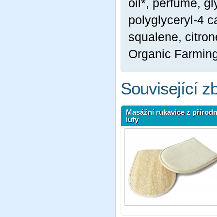
oil*, perfume, g
polyglyceryl-4 ca
squalene, citrone
Organic Farming,
Související z
Masážní rukavice z přírodn
lufy