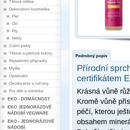
Tělová mléka
Dekorativní kosmetika
Pleť
Oči
Rty
Nehty
Zubní pasty
Tělové a pleťové krémy
Podrobný popis
Repelentní přípravky
Přírodní sprc
Mýdla
Opalování
certifikátem 
Deodoranty a roll-ony
Krásná vůně růž
Pro děti a miminka
EKO - DOMÁCNOST
Kromě vůně přisp
EKO JEDNORÁZOVÉ
péčí, kterou je
NÁDOBÍ VEGWARE
obsahem minerál
EKO - JEDNORÁZOVÉ
NÁDOBÍ