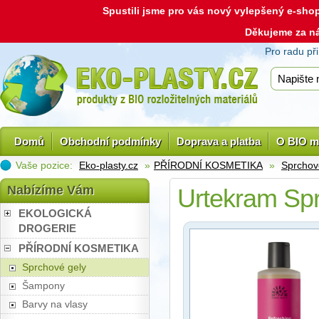
Spustili jsme pro vás nový vylepšený e-sh
Děkujeme za n
Pro radu př
Domů
Obchodní podmínky
Doprava a platba
O BIO m
Vaše pozice:
Eko-plasty.cz
»
PŘÍRODNÍ KOSMETIKA
»
Sprchov
Nabízíme Vám
Urtekram Spr
EKOLOGICKÁ
DROGERIE
PŘÍRODNÍ KOSMETIKA
Sprchové gely
Šampony
Barvy na vlasy