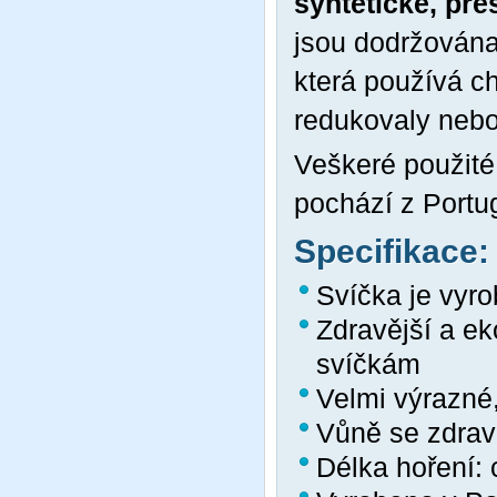
syntetické, pře
jsou dodržována
která používá ch
redukovaly nebo
Veškeré použité 
pochází z Portu
Specifikace:
Svíčka je vyro
Zdravější a ek
svíčkám
Velmi výrazné
Vůně se zdrav
Délka hoření: 