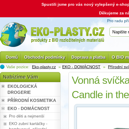
Spustili jsme pro vás nový vylepšený e-sh
Děkujeme za n
Pro radu př
Domů
Obchodní podmínky
Doprava a platba
O BIO m
Vaše pozice:
Eko-plasty.cz
»
EKO - DOMÁCNOST
»
Přírodní sv
Nabízíme Vám
Vonná svíčka
EKOLOGICKÁ
Candle in th
DROGERIE
PŘÍRODNÍ KOSMETIKA
EKO - DOMÁCNOST
Pro děti a nejmenší
EKO zubní kartáčky -