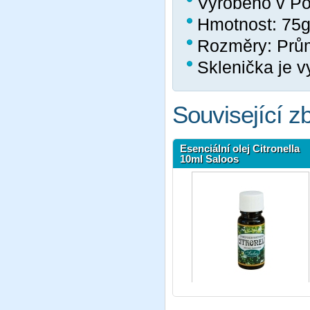
Vyrobeno v Po
Hmotnost: 75
Rozměry: Prů
Sklenička je v
Související z
Esenciální olej Citronella
10ml Saloos