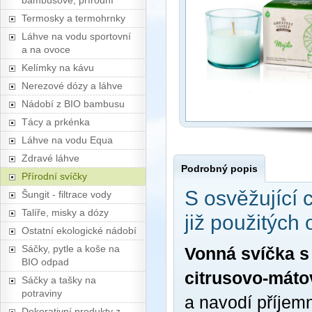
bambusové, přírodní
Termosky a termohrnky
Láhve na vodu sportovní
a na ovoce
Kelímky na kávu
Nerezové dózy a láhve
Nádobí z BIO bambusu
Tácy a prkénka
Láhve na vodu Equa
Zdravé láhve
Podrobný popis
Přírodní svíčky
S osvěžující 
Šungit - filtrace vody
Talíře, misky a dózy
již použitých
Ostatní ekologické nádobí
Sáčky, pytle a koše na
Vonná svíčka s 
BIO odpad
citrusovo-mát
Sáčky a tašky na
potraviny
a navodí příjem
Dekorativní produkty z