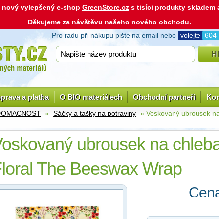
ás nový vylepšený e-shop
GreenStore.cz
s tisíci produkty skladem
Děkujeme za návštěvu našeho nového obchodu.
Pro radu při nákupu pište na email nebo
volejte
604
prava a platba
O BIO materiálech
Obchodní partneři
Kon
 DOMÁCNOST
»
Sáčky a tašky na potraviny
» Voskovaný ubrousek na
oskovaný ubrousek na chleb
loral The Beeswax Wrap
Cena