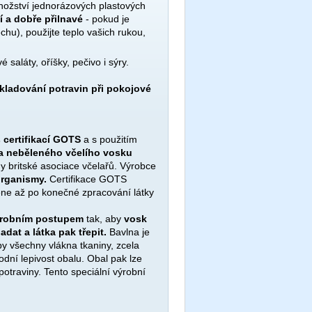
nožství jednorázových plastových
ní a dobře přilnavé
- pokud je
echu), použijte teplo vašich rukou,
 saláty, oříšky, pečivo i sýry.
kladování potravin při pokojové
 certifikací GOTS
a s použitím
 a neběleného včelího vosku
ny britské asociace včelařů. Výrobce
organismy.
Certifikace GOTS
ene až po konečné zpracování látky
výrobním postupem
tak, aby
vosk
dat a látka pak třepit.
Bavlna je
y všechny vlákna tkaniny, zcela
dní lepivost obalu. Obal pak lze
otraviny. Tento speciální výrobní