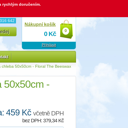
 a rychlým doručením.
 316 642
Nákupní košík
0
0
Kč
Přihlásit
takt
 chleba 50x50cm - Floral The Beeswax
a 50x50cm -
: 459 Kč
včetně DPH
bez DPH: 379,34 Kč