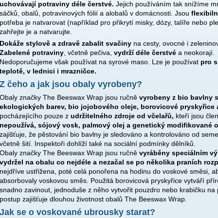
uchovávají potraviny déle čerstvé.
Jejich používáním tak snížíme m
sáčků, obalů, potravinových fólií a alobalů v domácnosti. Jsou
flexibil
potřeba je natvarovat (například pro přikrytí misky, dózy, talíře nebo pl
zahřejte je a natvarujte.
Dokáže stylově a zdravě zabalit svačiny
na cesty, ovocné i zeleninové
Zabelené potraviny
, včetně pečiva,
vydrží déle čerstvé
a neokorají.
Nedoporučujeme však používat na syrové maso.
Lze je používat
pro s
teplotě, v lednici i mrazničce.
Z čeho a jak jsou obaly vyrobeny?
Obaly značky The Beeswax Wrap jsou ručně
vyrobeny z bio bavlny s
ekologických barev, bio jojobového oleje, borovicové pryskyřice
pocházejícího pouze z
udržitelného zdroje od včelařů,
kteří jsou čle
nepoužívá, sójový vosk, palmový olej a genetický modifikované 
zajišťuje, že pěstování bio bavlny je sledováno a kontrolováno od sem
včetně šití. Inspektoři dohlíží také na sociální podmínky dělníků.
Obaly značky The Beeswax Wrap jsou ručně
vyráběny speciálním 
vydržel na obalu co nejdéle a nezačal se po několika praních rozpa
nejdříve ustřižena, poté celá ponořena na hodinu do voskové směsi, ab
absorbovaly voskovou směs. Použitá borovicová pryskyřice vytváří příro
snadno zavinout, jednoduše z něho vytvořit pouzdro nebo krabičku na p
postup zajišťuje dlouhou životnost obalů The Beeswax Wrap.
Jak se o voskované ubrousky starat?