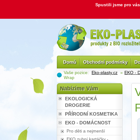
Spustili jsme pro v
Domů
Obchodní podmínky
Do
Vaše pozice:
Eko-plasty.cz
»
EKO -
Wrap
Nabízíme Vám
V
EKOLOGICKÁ
F
DROGERIE
PŘÍRODNÍ KOSMETIKA
EKO - DOMÁCNOST
Pro děti a nejmenší
EKO zubní kartáčky -