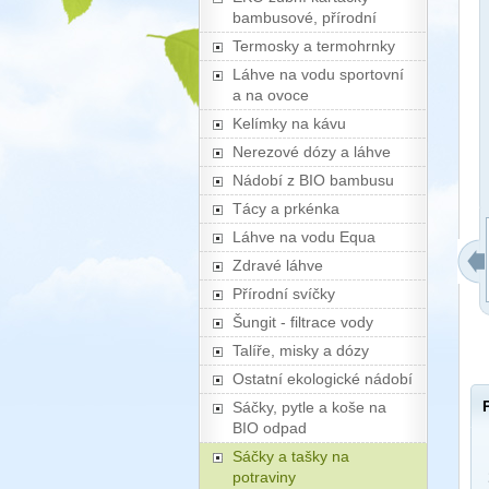
bambusové, přírodní
Termosky a termohrnky
Láhve na vodu sportovní
a na ovoce
Kelímky na kávu
Nerezové dózy a láhve
Nádobí z BIO bambusu
Tácy a prkénka
Láhve na vodu Equa
Zdravé láhve
Přírodní svíčky
Šungit - filtrace vody
Talíře, misky a dózy
Ostatní ekologické nádobí
Sáčky, pytle a koše na
BIO odpad
Sáčky a tašky na
potraviny