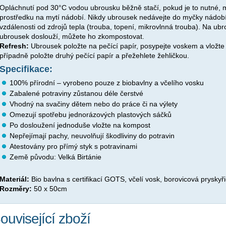
Opláchnutí pod 30°C vodou ubrousku běžně stačí, pokud je to nutné, 
prostředku na mytí nádobí. Nikdy ubrousek nedávejte do myčky nádobí 
vzdálenosti od zdrojů tepla (trouba, topení, mikrovlnná trouba). Na ubr
ubrousek doslouží, můžete ho zkompostovat.
Refresh:
Ubrousek položte na pečící papír, posypejte voskem a vložte
případně položte druhý pečící papír a přežehlete žehličkou.
Specifikace:
100% přírodní – vyrobeno pouze z biobavlny a včelího vosku
Zabalené potraviny zůstanou déle čerstvé
Vhodný na svačiny dětem nebo do práce či na výlety
Omezují spotřebu jednorázových plastových sáčků
Po dosloužení jednoduše vložte na kompost
Nepřejímají pachy, neuvolňují škodliviny do potravin
Atestovány pro přímý styk s potravinami
Země původu: Velká Birtánie
Materiál:
Bio bavlna s certifikací GOTS, včelí vosk, borovicová pryskyřic
Rozměry:
50 x 50cm
ouvisející zboží