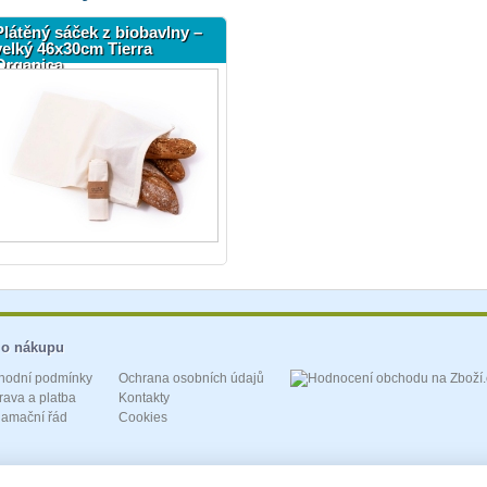
Plátěný sáček z biobavlny –
velký 46x30cm Tierra
Organica
 o nákupu
hodní podmínky
Ochrana osobních údajů
ava a platba
Kontakty
lamační řád
Cookies