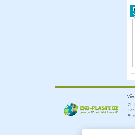
Vše
Obc
Dopr
Rek