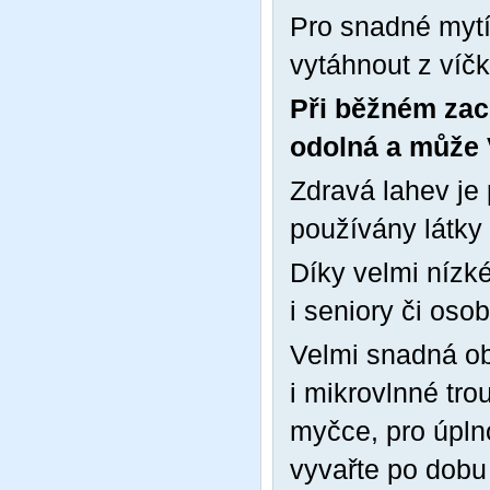
Pro snadné mytí
vytáhnout z víčk
Při běžném zac
odolná a může V
Zdravá lahev je 
používány látky 
Díky velmi nízké
i seniory či oso
Velmi snadná ob
i mikrovlnné tro
myčce, pro úpln
vyvařte po dobu