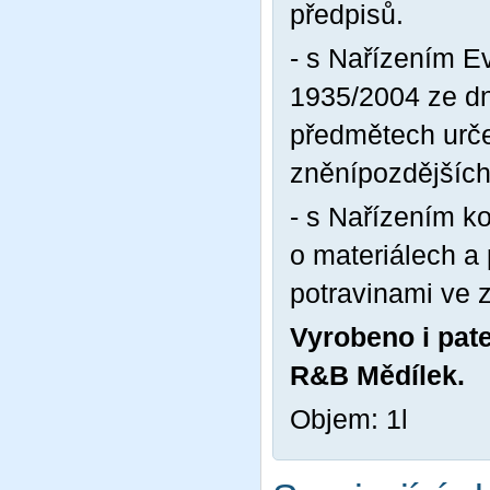
předpisů.
- s Nařízením E
1935/2004 ze dn
předmětech urče
zněnípozdějších
- s Nařízením k
o materiálech a
potravinami ve 
Vyrobeno i pate
R&B Mědílek.
Objem: 1l