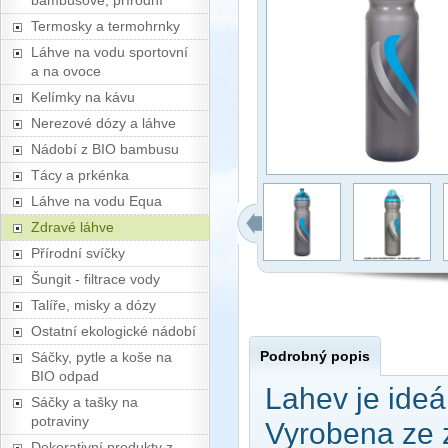
bambusové, přírodní
Termosky a termohrnky
Láhve na vodu sportovní
a na ovoce
Kelímky na kávu
Nerezové dózy a láhve
Nádobí z BIO bambusu
Tácy a prkénka
Láhve na vodu Equa
Zdravé láhve
Přírodní svíčky
Šungit - filtrace vody
Talíře, misky a dózy
Ostatní ekologické nádobí
Podrobný popis
Sáčky, pytle a koše na
BIO odpad
Lahev je ideál
Sáčky a tašky na
potraviny
Vyrobena ze z
Dekorativní produkty z