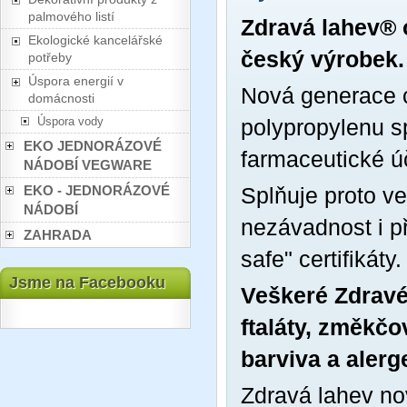
palmového listí
Zdravá lahev® 
Ekologické kancelářské
český výrobek.
potřeby
Úspora energií v
Nová generace c
domácnosti
Úspora vody
polypropylenu s
EKO JEDNORÁZOVÉ
farmaceutické ú
NÁDOBÍ VEGWARE
EKO - JEDNORÁZOVÉ
Splňuje proto v
NÁDOBÍ
nezávadnost i př
ZAHRADA
safe" certifikáty.
Jsme na Facebooku
Veškeré Zdravé
ftaláty, změkčo
barviva a alerg
Zdravá lahev no