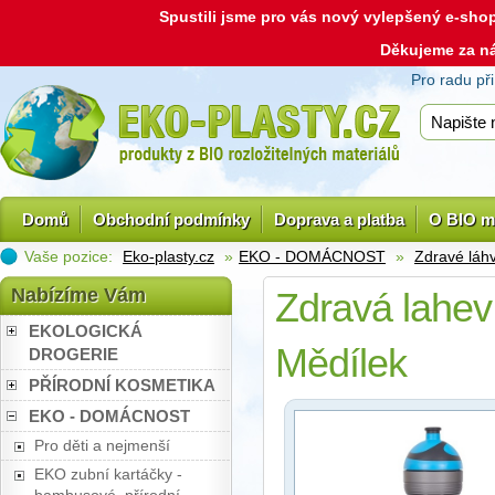
Spustili jsme pro vás nový vylepšený e-sh
Děkujeme za n
Pro radu př
Domů
Obchodní podmínky
Doprava a platba
O BIO m
Vaše pozice:
Eko-plasty.cz
»
EKO - DOMÁCNOST
»
Zdravé láh
Nabízíme Vám
Zdravá lahev
EKOLOGICKÁ
Mědílek
DROGERIE
PŘÍRODNÍ KOSMETIKA
EKO - DOMÁCNOST
Pro děti a nejmenší
EKO zubní kartáčky -