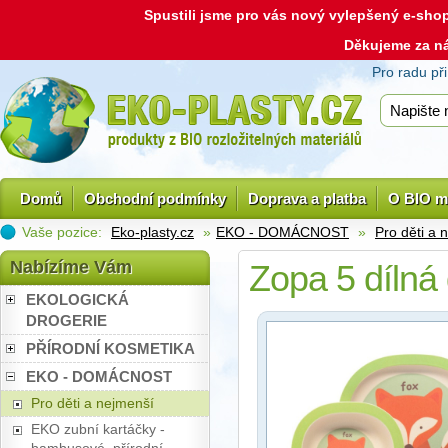
Spustili jsme pro vás nový vylepšený e-sh
Děkujeme za n
Pro radu př
Domů
Obchodní podmínky
Doprava a platba
O BIO m
Vaše pozice:
Eko-plasty.cz
»
EKO - DOMÁCNOST
»
Pro děti a 
Nabízíme Vám
Zopa 5 dílná 
EKOLOGICKÁ
DROGERIE
PŘÍRODNÍ KOSMETIKA
EKO - DOMÁCNOST
Pro děti a nejmenší
EKO zubní kartáčky -