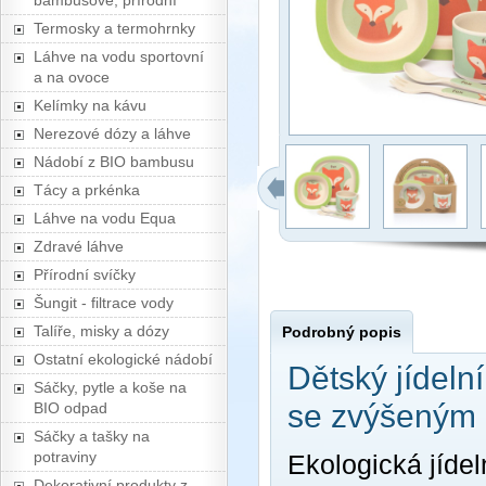
bambusové, přírodní
Termosky a termohrnky
Láhve na vodu sportovní
a na ovoce
Kelímky na kávu
Nerezové dózy a láhve
Nádobí z BIO bambusu
Tácy a prkénka
Láhve na vodu Equa
Zdravé láhve
Přírodní svíčky
Šungit - filtrace vody
Talíře, misky a dózy
Podrobný popis
Ostatní ekologické nádobí
Dětský jídeln
Sáčky, pytle a koše na
se zvýšeným o
BIO odpad
Sáčky a tašky na
potraviny
Ekologická jídel
Dekorativní produkty z