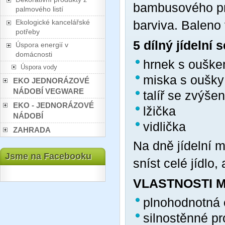
bambusového pr
palmového listí
Ekologické kancelářské
barviva. Baleno
potřeby
5 dílný jídelní 
Úspora energií v
domácnosti
hrnek s oušk
Úspora vody
miska s oušky
EKO JEDNORÁZOVÉ
NÁDOBÍ VEGWARE
talíř se zvýš
EKO - JEDNORÁZOVÉ
lžička
NÁDOBÍ
vidlička
ZAHRADA
Na dně jídelní mi
Jsme na Facebooku
sníst celé jídlo,
VLASTNOSTI 
plnohodnotná 
silnostěnné pr