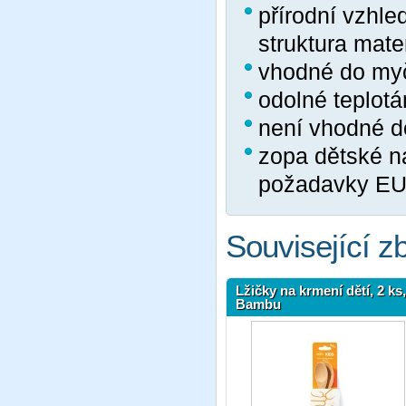
přírodní vzhle
struktura mate
vhodné do my
odolné teplot
není vhodné d
zopa dětské ná
požadavky E
Související z
Lžičky na krmení dětí, 2 ks,
Bambu