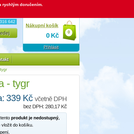
 a rychlým doručením.
 316 642
Nákupní košík
0
0
Kč
Přihlásit
takt
tygr
 - tygr
: 339 Kč
včetně DPH
bez DPH: 280,17 Kč
 tento
produkt je nedostupný,
 vložit do košíku.
pení.