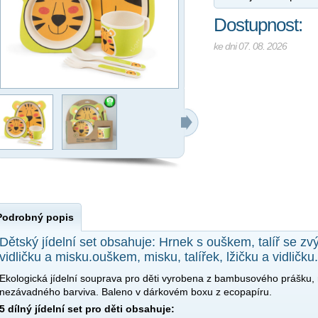
Dostupnost:
ke dni 07. 08. 2026
Podrobný popis
Dětský jídelní set obsahuje: Hrnek s ouškem, talíř se zv
vidličku a misku.ouškem, misku, talířek, lžičku a vidličku.
Ekologická jídelní souprava pro děti vyrobena z bambusového prášku,
nezávadného barviva. Baleno v dárkovém boxu z ecopapíru.
5 dílný jídelní set pro děti obsahuje: