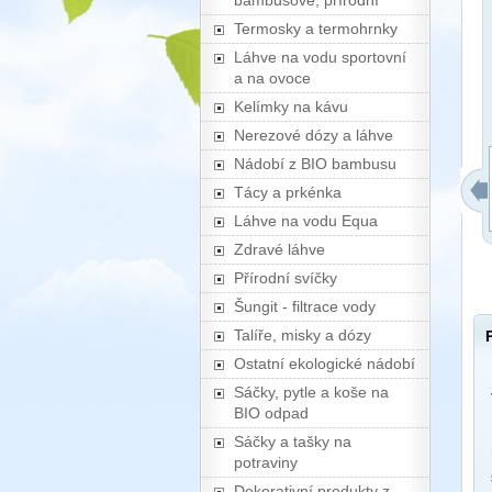
bambusové, přírodní
Termosky a termohrnky
Láhve na vodu sportovní
a na ovoce
Kelímky na kávu
Nerezové dózy a láhve
Nádobí z BIO bambusu
Tácy a prkénka
Láhve na vodu Equa
Zdravé láhve
Přírodní svíčky
Šungit - filtrace vody
Talíře, misky a dózy
Ostatní ekologické nádobí
Sáčky, pytle a koše na
BIO odpad
Sáčky a tašky na
potraviny
Dekorativní produkty z