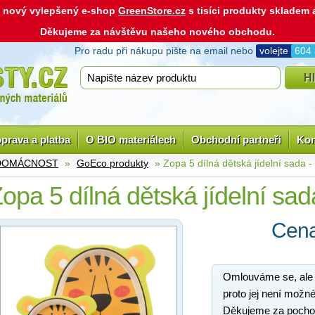
ás nový vylepšený e-shop
GreenStore.cz
s tisíci produkty skladem
Děkujeme za návštěvu našeho nového obchodu.
Pro radu při nákupu pište na email nebo
volejte
604
prava a platba
O BIO materiálech
Obchodní partneři
Kon
 DOMÁCNOST
»
GoEco produkty
» Zopa 5 dílná dětská jídelní sada - 
opa 5 dílná dětská jídelní sada
Cena
Omlouváme se, ale
proto jej není možné
Děkujeme za pocho