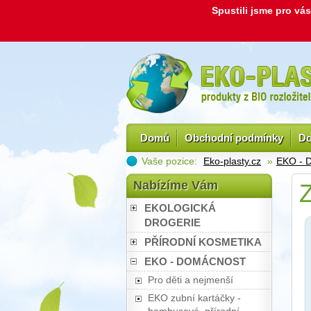
Spustili jsme pro v
Domů
Obchodní podmínky
Do
Vaše pozice:
Eko-plasty.cz
»
EKO -
Nabízíme Vám
Z
EKOLOGICKÁ
DROGERIE
PŘÍRODNÍ KOSMETIKA
EKO - DOMÁCNOST
Pro děti a nejmenší
EKO zubní kartáčky -