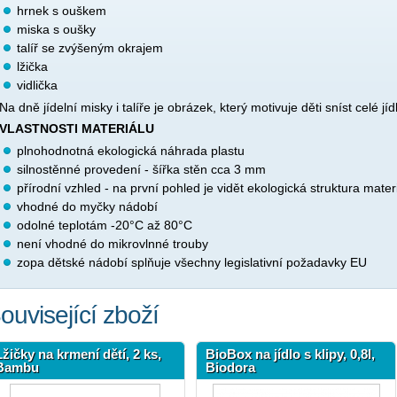
hrnek s ouškem
miska s oušky
talíř se zvýšeným okrajem
lžička
vidlička
Na dně jídelní misky i talíře je obrázek, který motivuje děti sníst celé jí
VLASTNOSTI MATERIÁLU
plnohodnotná ekologická náhrada plastu
silnostěnné provedení - šířka stěn cca 3 mm
přírodní vzhled - na první pohled je vidět ekologická struktura mater
vhodné do myčky nádobí
odolné teplotám -20°C až 80°C
není vhodné do mikrovlnné trouby
zopa dětské nádobí splňuje všechny legislativní požadavky EU
ouvisející zboží
Lžičky na krmení dětí, 2 ks,
BioBox na jídlo s klipy, 0,8l,
Bambu
Biodora