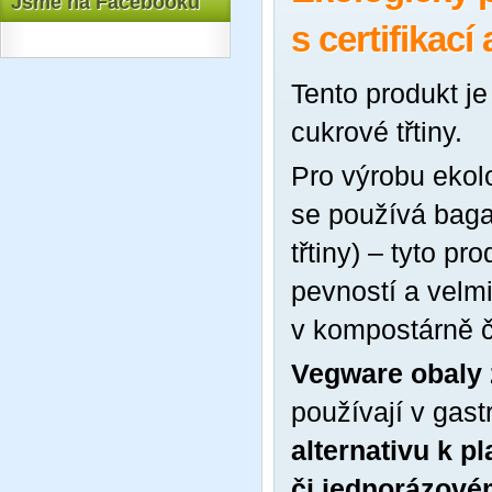
Jsme na Facebooku
s certifikací 
Tento produkt je
cukrové třtiny.
Pro výrobu ekol
se používá baga
třtiny) – tyto p
pevností a velm
v kompostárně č
Vegware obaly z
používají v gast
alternativu k 
či jednorázové