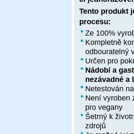
Tento produkt 
procesu:
Ze 100% vyrobe
Kompletně komp
odbouratelný v
Určen pro pok
Nádobí a gast
nezávadné a 
Netestován na
Není vyroben 
pro vegany
Šetrný k život
zdrojů