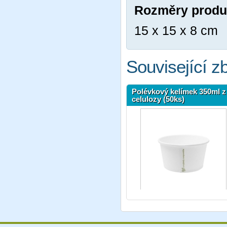
Rozměry produ
15 x 15 x 8 cm
Související z
Polévkový kelímek 350ml z
celulozy (50ks)