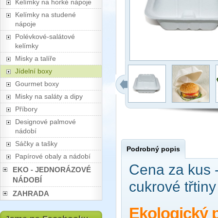
Kelímky na horké nápoje
Kelímky na studené
nápoje
Polévkové-salátové
kelímky
Misky a talíře
Jídelní boxy
Gourmet boxy
Misky na saláty a dipy
Příbory
Designové palmové
nádobí
Sáčky a tašky
Podrobný popis
Papírové obaly a nádobí
Cena za kus 
EKO - JEDNORÁZOVÉ
NÁDOBÍ
cukrové třtin
ZAHRADA
Ekologický 