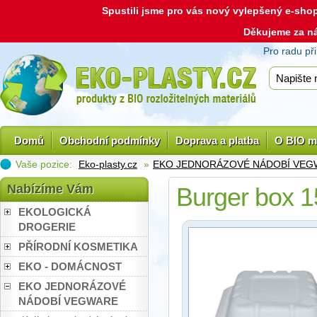
Spustili jsme pro vás nový vylepšený e-sh
Děkujeme za n
Pro radu př
Domů
Obchodní podmínky
Doprava a platba
O BIO m
Vaše pozice:
Eko-plasty.cz
»
EKO JEDNORÁZOVÉ NÁDOBÍ VEG
Nabízíme Vám
Burger box 1
EKOLOGICKÁ
DROGERIE
PŘÍRODNÍ KOSMETIKA
EKO - DOMÁCNOST
EKO JEDNORÁZOVÉ
NÁDOBÍ VEGWARE