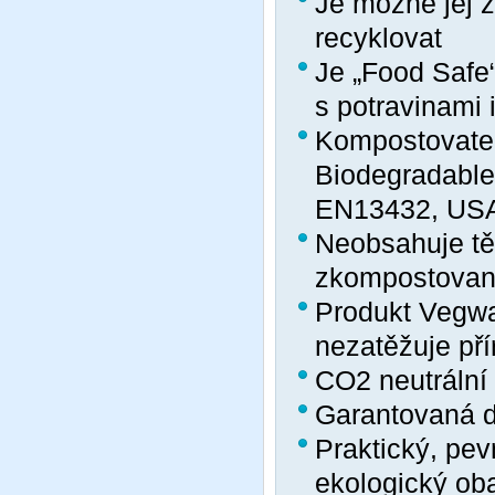
Je možné jej 
recyklovat
Je „Food Safe“
s potravinami i
Kompostovatel
Biodegradable 
EN13432, USA
Neobsahuje tě
zkompostovaná
Produkt Vegwa
nezatěžuje pří
CO
2
neutrální
Garantovaná d
Praktický, pev
ekologický obal