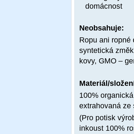
domácnost
Neobsahuje:
Ropu ani ropné de
syntetická změk
kovy, GMO – gen
Materiál/složen
100% organická 
extrahovaná ze 
(Pro potisk výr
inkoust 100% ros