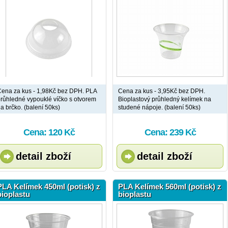
ena za kus - 1,98Kč bez DPH. PLA
Cena za kus - 3,95Kč bez DPH.
růhledné vypouklé víčko s otvorem
Bioplastový průhledný kelímek na
a brčko. (balení 50ks)
studené nápoje. (balení 50ks)
Cena: 120 Kč
Cena: 239 Kč
detail zboží
detail zboží
PLA Kelímek 450ml (potisk) z
PLA Kelímek 560ml (potisk) z
bioplastu
bioplastu