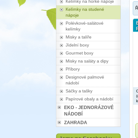
Kelímky na horké nápoje
Ř
Kelímky na studené
nápoje
Polévkové-salátové
kelímky
Misky a talíře
Jídelní boxy
Gourmet boxy
Misky na saláty a dipy
Příbory
Designové palmové
nádobí
Sáčky a tašky
C
(
Papírové obaly a nádobí
k
EKO - JEDNORÁZOVÉ
NÁDOBÍ
ZAHRADA