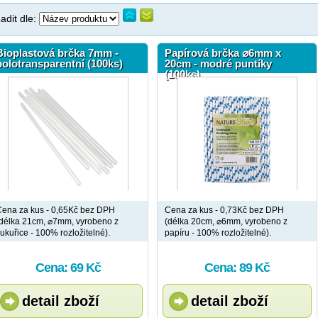
adit dle:
Bioplastová brčka 7mm -
Papírová brčka ⌀6mm x
polotransparentní (100ks)
20cm - modré puntíky
(100ks)
ena za kus - 0,65Kč bez DPH
Cena za kus - 0,73Kč bez DPH
délka 21cm, ⌀7mm, vyrobeno z
(délka 20cm, ⌀6mm, vyrobeno z
ukuřice - 100% rozložitelné).
papíru - 100% rozložitelné).
Cena: 69 Kč
Cena: 89 Kč
detail zboží
detail zboží