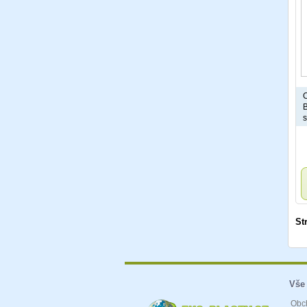
C
B
s
St
Vše
Obc