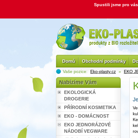
Spustili jsme pro v
Domů
Obchodní podmínky
Do
Vaše pozice:
Eko-plasty.cz
»
EKO J
Nabízíme Vám
K
EKOLOGICKÁ
DROGERIE
Je
PŘÍRODNÍ KOSMETIKA
Ve
ku
EKO - DOMÁCNOST
Ke
EKO JEDNORÁZOVÉ
ke
NÁDOBÍ VEGWARE
ro