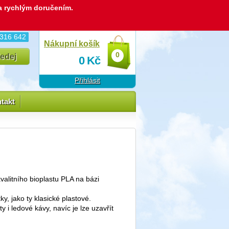
 a rychlým doručením.
 316 642
Nákupní košík
0
0
Kč
Přihlásit
takt
valitního bioplastu PLA na bázi
y, jako ty klasické plastové.
y i ledové kávy, navíc je lze uzavřít