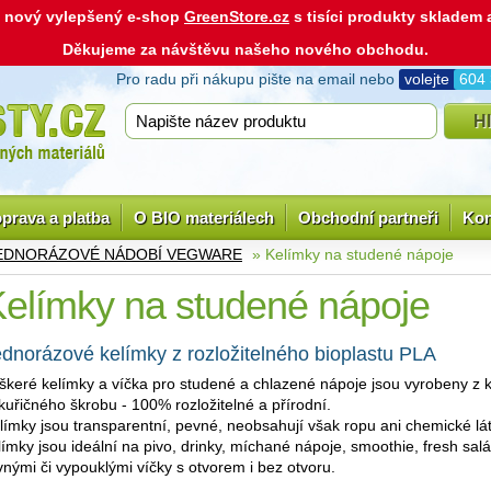
ás nový vylepšený e-shop
GreenStore.cz
s tisíci produkty skladem
Děkujeme za návštěvu našeho nového obchodu.
Pro radu při nákupu pište na email nebo
volejte
604
prava a platba
O BIO materiálech
Obchodní partneři
Kon
EDNORÁZOVÉ NÁDOBÍ VEGWARE
» Kelímky na studené nápoje
elímky na studené nápoje
dnorázové kelímky z rozložitelného bioplastu PLA
škeré kelímky a víčka pro studené a chlazené nápoje jsou vyrobeny z k
kuřičného škrobu - 100% rozložitelné a přírodní.
límky jsou transparentní, pevné, neobsahují však ropu ani chemické látk
límky jsou ideální na pivo, drinky, míchané nápoje, smoothie, fresh salát
vnými či vypouklými víčky s otvorem i bez otvoru.