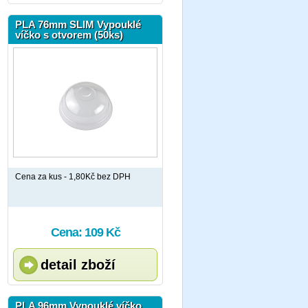
PLA 76mm SLIM Vypouklé
víčko s otvorem (50ks)
Cena za kus - 1,80Kč bez DPH
Cena: 109 Kč
detail zboží
PLA 96mm Vypouklé víčko