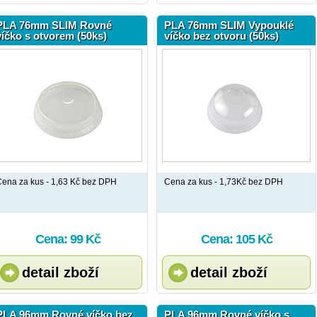
PLA 76mm SLIM Rovné
PLA 76mm SLIM Vypouklé
víčko s otvorem (50ks)
víčko bez otvoru (50ks)
ena za kus - 1,63 Kč bez DPH
Cena za kus - 1,73Kč bez DPH
Cena: 99 Kč
Cena: 105 Kč
detail zboží
detail zboží
PLA 96mm Rovné víčko bez
PLA 96mm Rovné víčko s