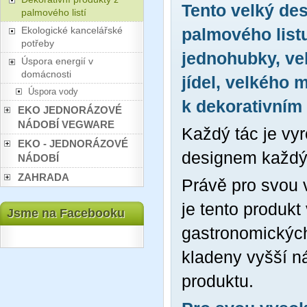
Tento velký des
palmového listí
Ekologické kancelářské
palmového listu
potřeby
jednohubky, ve
Úspora energií v
domácnosti
jídel, velkého 
Úspora vody
k dekorativním
EKO JEDNORÁZOVÉ
NÁDOBÍ VEGWARE
Každý tác je vyr
EKO - JEDNORÁZOVÉ
designem každý 
NÁDOBÍ
ZAHRADA
Právě pro svou 
je tento produkt
Jsme na Facebooku
gastronomických
kladeny vyšší n
produktu.