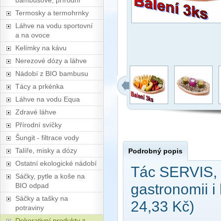
bambusové, přírodní
Termosky a termohrnky
Láhve na vodu sportovní
a na ovoce
Kelímky na kávu
Nerezové dózy a láhve
Nádobí z BIO bambusu
Tácy a prkénka
Láhve na vodu Equa
Zdravé láhve
Přírodní svíčky
Šungit - filtrace vody
Talíře, misky a dózy
Podrobný popis
Ostatní ekologické nádobí
Tác SERVIS, 
Sáčky, pytle a koše na
gastronomii i
BIO odpad
Sáčky a tašky na
24,33 Kč)
potraviny
Dekorativní produkty z