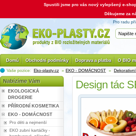
Spustili jsme pro vás nový vylepšený e-sh
Děkujeme za n
Pro radu př
Domů
Obchodní podmínky
Doprava a platba
O BIO m
Vaše pozice:
Eko-plasty.cz
»
EKO - DOMÁCNOST
»
Dekorativní
Nabízíme Vám
Design tác S
EKOLOGICKÁ
DROGERIE
PŘÍRODNÍ KOSMETIKA
EKO - DOMÁCNOST
Pro děti a nejmenší
EKO zubní kartáčky -