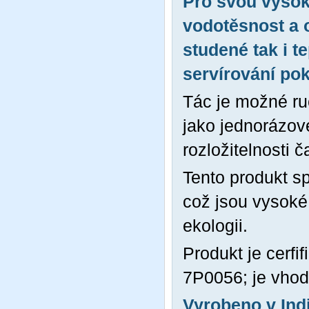
Pro svou vysok
vodotěsnost a o
studené tak i t
servírování po
Tác je možné ruč
jako jednorázov
rozložitelnosti 
Tento produkt s
což jsou vysoké
ekologii.
Produkt je cerfi
7P0056; je vhodn
Vyrobeno v Indi