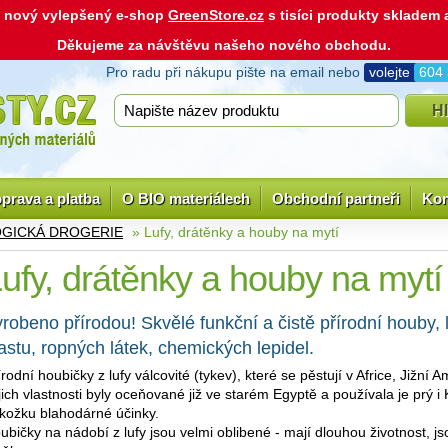
ás nový vylepšený e-shop
GreenStore.cz
s tisíci produkty skladem
Děkujeme za návštěvu našeho nového obchodu.
Pro radu při nákupu pište na email nebo
volejte
604
prava a platba
O BIO materiálech
Obchodní partneři
Kon
GICKÁ DROGERIE
» Lufy, drátěnky a houby na mytí
ufy, drátěnky a houby na mytí
robeno přírodou! Skvělé funkční a čistě přírodní houby, 
astu, ropných látek, chemických lepidel.
írodní houbičky z lufy válcovité (tykev), které se pěstují v Africe, Jižní A
jich vlastnosti byly oceňované již ve starém Egyptě a používala je prý i
kožku blahodárné účinky.
ubičky na nádobí z lufy jsou velmi oblibené - mají dlouhou životnost, j