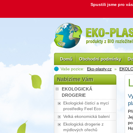
Spustili jsme pro v
Domů
Obchodní podmínky
Do
Vaše pozice:
Eko-plasty.cz
»
EKOLO
Nabízíme Vám
L
EKOLOGICKÁ
DROGERIE
Vy
pl
Ekologické čistící a mycí
prostředky Feel Eco
Př
Velká ekonomická balení
Je
po
Ekologická drogerie z
Ho
mýdlových ořechů