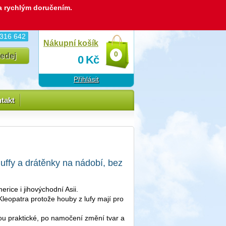
 a rychlým doručením.
 316 642
Nákupní košík
0
0
Kč
Přihlásit
takt
luffy a drátěnky na nádobí, bez
merice i jihovýchodní Asii.
 Kleopatra protože houby z lufy mají pro
sou praktické, po namočení změní tvar a