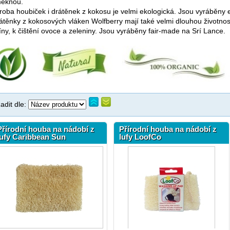
ěknou.
roba houbiček i drátěnek z kokosu je velmi ekologická. Jsou vyráběny e
átěnky z kokosových vláken Wolfberry mají také velmi dlouhou životnos
íny, k čištění ovoce a zeleniny. Jsou vyráběny fair-made na Srí Lance.
adit dle:
Přírodní houba na nádobí z
Přírodní houba na nádobí z
lufy Caribbean Sun
lufy LoofCo