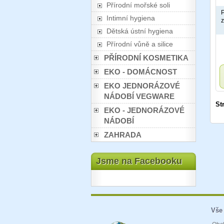
Přírodní mořské soli
P
Intimní hygiena
z
Dětská ústní hygiena
Přírodní vůně a silice
PŘÍRODNÍ KOSMETIKA
EKO - DOMÁCNOST
EKO JEDNORÁZOVÉ
NÁDOBÍ VEGWARE
St
EKO - JEDNORÁZOVÉ
NÁDOBÍ
ZAHRADA
Jsme na Facebooku
Vše