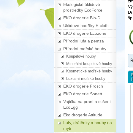
zm
Ekologické úklidové
Vý
prostředky EcoForce
Dr
EKO drogerie Bio-D
šp
Uklidové hadříky E-cloth
EKO drogerie Ecozone
Přírodní lufa a pemza
Přírodní mořské houby
Koupelové houby
Ř
Minerální koupelové houby
Kosmetické mořské houby
Luxusní mořské houby
EKO drogerie Frosch
EKO drogerie Sonett
Vajíčka na praní a sušení
EcoEgg
Eko drogerie Attitude
Lufy, drátěnky a houby na
mytí