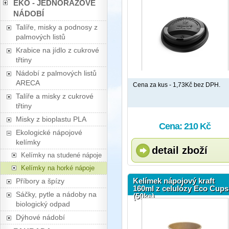
EKO - JEDNORÁZOVÉ
NÁDOBÍ
Talíře, misky a podnosy z
palmových listů
Krabice na jídlo z cukrové
třtiny
Nádobí z palmových listů
ARECA
Cena za kus - 1,73Kč bez DPH.
Talíře a misky z cukrové
třtiny
Misky z bioplastu PLA
Cena: 210 Kč
Ekologické nápojové
kelímky
detail zboží
Kelímky na studené nápoje
Kelímky na horké nápoje
Kelímek nápojový kraft
Příbory a špízy
160ml z celulózy Eco Cups
Sáčky, pytle a nádoby na
(50ks)
biologický odpad
Dýhové nádobí