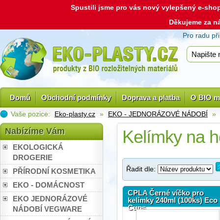
Spustili jsme pro vás nový vylepšený e-sh
Děkujeme za n
Pro radu př
Domů
Obchodní podmínky
Doprava a platba
O BIO m
Vaše pozice:
Eko-plasty.cz
»
EKO - JEDNORÁZOVÉ NÁDOBÍ
»
Nabízíme Vám
Kelímky na h
EKOLOGICKÁ
DROGERIE
Řadit dle:
PŘÍRODNÍ KOSMETIKA
EKO - DOMÁCNOST
CPLA Černé víčko pro
EKO JEDNORÁZOVÉ
kelímky 240ml (100ks) Eco
Cups
NÁDOBÍ VEGWARE