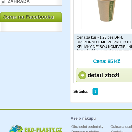
ZAHRADA
Jsme na Facebooku
Cena za kus - 1,23 bez DPH.
UPOZORŇUJEME, ŽE PRO TYTO
KELÍMKY NEJSOU KOMPATIBILNÍ
ŽÁDNÁ VÍČKA ! NENÍ KOMPATIBI
ANI VÍČKO VEGWARE 120ML / AN
Cena: 85 Kč
VÍČKO 180ML !
detail zboží
Stránka:
1
Vše o nákupu
Obchodní podmínky
Ochrana oso