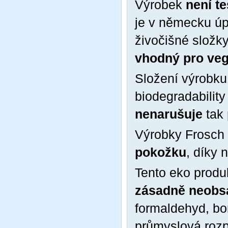
Výrobek
není t
je v německu ú
živočišné složky
vhodný pro ve
Složení výrobku
biodegradability 
nenarušuje
tak
Výrobky Frosch
pokožku
, díky 
Tento eko produ
zásadně neobsa
formaldehyd, bor
průmyslová rozp