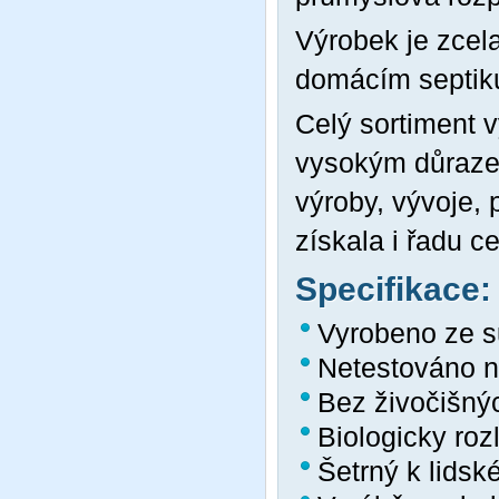
Výrobek je zcela
domácím septiku
Celý sortiment 
vysokým důrazem
výroby, vývoje, 
získala i řadu c
Specifikace:
Vyrobeno ze su
Netestováno n
Bez živočišný
Biologicky roz
Šetrný k lidsk