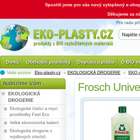
Spustili jsme pro vás nový vylepšený e-sh
Děkujeme za n
Pro radu př
Domů
Obchodní podmínky
Doprava a platba
O BIO m
Vaše pozice:
Eko-plasty.cz
»
EKOLOGICKÁ DROGERIE
»
EKO d
Nabízíme Vám
Frosch Univer
EKOLOGICKÁ
DROGERIE
Ekologické čistící a mycí
prostředky Feel Eco
Velká ekonomická balení
Ekologická drogerie z
mýdlových ořechů