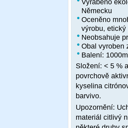
Vyráběno ekol
Německu
Oceněno mnoha
výrobu, etický 
Neobsahuje pro
Obal vyroben 
Balení: 1000m
Složení:
< 5 % a
povrchově aktivn
kyselina citrón
barvivo.
Upozornění:
Uch
materiál citlivý 
některé druhy s