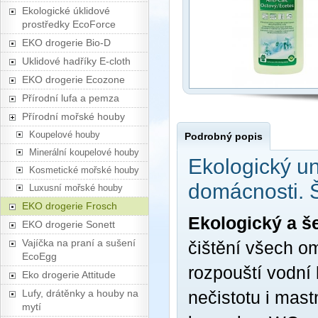
Ekologické úklidové
prostředky EcoForce
EKO drogerie Bio-D
Uklidové hadříky E-cloth
EKO drogerie Ecozone
Přírodní lufa a pemza
Přírodní mořské houby
Koupelové houby
Podrobný popis
Minerální koupelové houby
Ekologický uni
Kosmetické mořské houby
domácnosti. Š
Luxusní mořské houby
EKO drogerie Frosch
Ekologický a še
EKO drogerie Sonett
Vajíčka na praní a sušení
čištění všech o
EcoEgg
rozpouští vodní
Eko drogerie Attitude
Lufy, drátěnky a houby na
nečistotu i mas
mytí