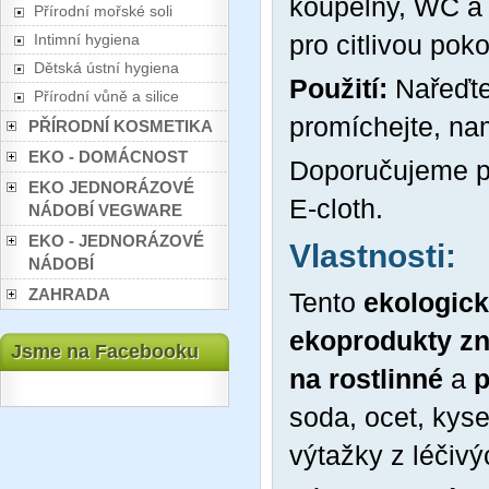
koupelny, WC a 
Přírodní mořské soli
pro citlivou pok
Intimní hygiena
Dětská ústní hygiena
Použití:
Nařeďte
Přírodní vůně a silice
promíchejte, na
PŘÍRODNÍ KOSMETIKA
EKO - DOMÁCNOST
Doporučujeme po
EKO JEDNORÁZOVÉ
E-cloth.
NÁDOBÍ VEGWARE
EKO - JEDNORÁZOVÉ
Vlastnosti:
NÁDOBÍ
ZAHRADA
Tento
ekologic
ekoprodukty zn
Jsme na Facebooku
na rostlinné
a
p
soda, ocet, kyse
výtažky z léčivý