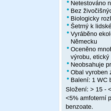
Netestováno n
Bez živočišný
Biologicky roz
Šetrný k lidsk
Vyráběno ekol
Německu
Oceněno mnoha
výrobu, etický 
Neobsahuje pro
Obal vyroben 
Balení: 1 WC 
Složení: > 15 - 
<5% amfoterní p
benzoate.