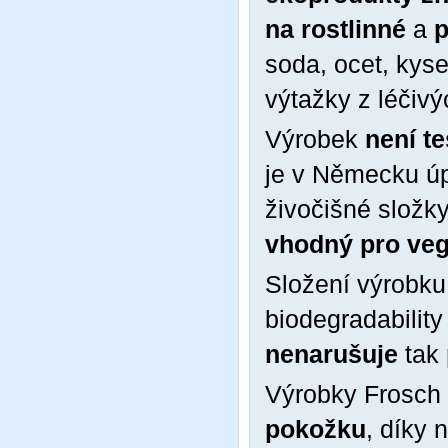
na rostlinné
a
p
soda, ocet, kyse
výtažky z léčivý
Výrobek
není t
je v Německu ú
živočišné složky
vhodný pro ve
Složení výrobku
biodegradability 
nenarušuje
tak
Výrobky Frosch
pokožku
, díky 