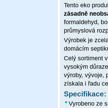
Tento eko produ
zásadně neobsa
formaldehyd, bor
průmyslová rozp
Výrobek je zcela
domácím septiku
Celý sortiment 
vysokým důrazem
výroby, vývoje, 
získala i řadu c
Specifikace:
Vyrobeno ze su