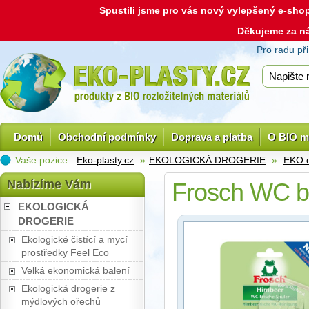
Spustili jsme pro vás nový vylepšený e-sh
Děkujeme za n
Pro radu př
Domů
Obchodní podmínky
Doprava a platba
O BIO m
Vaše pozice:
Eko-plasty.cz
»
EKOLOGICKÁ DROGERIE
»
EKO d
Nabízíme Vám
Frosch WC bl
EKOLOGICKÁ
DROGERIE
Ekologické čistící a mycí
prostředky Feel Eco
Velká ekonomická balení
Ekologická drogerie z
mýdlových ořechů