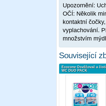
Upozornění: Uc
OČÍ: Několik mi
kontaktní čočky,
vyplachování. 
množstvím mýdl
Související z
Ecozone Osvěžovač a čisti
WC DUO PACK