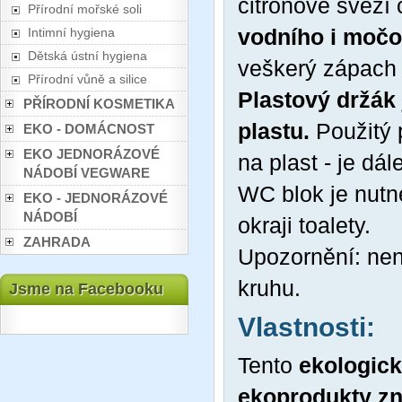
citrónově svěží 
Přírodní mořské soli
vodního i močo
Intimní hygiena
Dětská ústní hygiena
veškerý zápach 
Přírodní vůně a silice
Plastový držák
PŘÍRODNÍ KOSMETIKA
plastu.
Použitý 
EKO - DOMÁCNOST
EKO JEDNORÁZOVÉ
na plast - je dá
NÁDOBÍ VEGWARE
WC blok je nutn
EKO - JEDNORÁZOVÉ
NÁDOBÍ
okraji toalety.
ZAHRADA
Upozornění: nen
kruhu.
Jsme na Facebooku
Vlastnosti:
Tento
ekologic
ekoprodukty zn