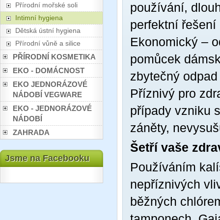
používání, dlouh
Přírodní mořské soli
Intimní hygiena
perfektní řešení
Dětská ústní hygiena
Ekonomický – o
Přírodní vůně a silice
pomůcek dámské 
PŘÍRODNÍ KOSMETIKA
EKO - DOMÁCNOST
zbytečný odpad 
EKO JEDNORÁZOVÉ
Příznivý pro zdr
NÁDOBÍ VEGWARE
případy vzniku 
EKO - JEDNORÁZOVÉ
NÁDOBÍ
záněty, nevysušu
ZAHRADA
Šetří vaše zdra
Jsme na Facebooku
Používáním kalí
nepříznivých vli
běžných chlóre
tamponech. Gai