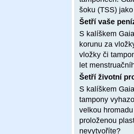
šoku (TSS) jako
Šetří vaše pení
S kalíškem Gaia
korunu za vložky
vložky či tampon
let menstruačníh
Šetří životní pr
S kalíškem Gaia
tampony vyhazov
velkou hromadu 
proloženou plas
nevytvoříte?