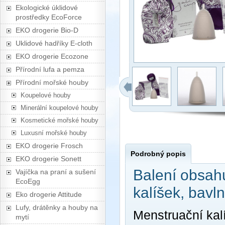
Ekologické úklidové
prostředky EcoForce
EKO drogerie Bio-D
Uklidové hadříky E-cloth
EKO drogerie Ecozone
Přírodní lufa a pemza
Přírodní mořské houby
Koupelové houby
Minerální koupelové houby
Kosmetické mořské houby
Luxusní mořské houby
EKO drogerie Frosch
Podrobný popis
EKO drogerie Sonett
Balení obsahu
Vajíčka na praní a sušení
EcoEgg
kalíšek, bavl
Eko drogerie Attitude
Lufy, drátěnky a houby na
Menstruační kal
mytí