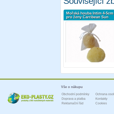
Související z
Mořská houba Intim 4-5cm 
pro ženy Carribean Sun
Vše o nákupu
Obchodní podmínky
Ochrana oso
Doprava a platba
Kontakty
Reklamační řád
Cookies