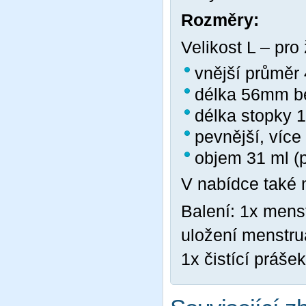
Rozměry:
Velikost L – pro
vnější průmě
délka 56mm b
délka stopky
pevnější, více 
objem 31 ml (p
V nabídce také 
Balení: 1x menst
uložení menstrua
1x čistící práše