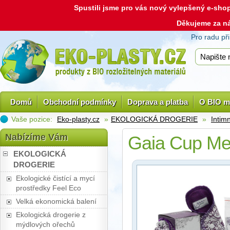
Spustili jsme pro vás nový vylepšený e-sh
Děkujeme za n
Pro radu př
Domů
Obchodní podmínky
Doprava a platba
O BIO m
Vaše pozice:
Eko-plasty.cz
»
EKOLOGICKÁ DROGERIE
»
Intim
Nabízíme Vám
Gaia Cup Men
EKOLOGICKÁ
DROGERIE
Ekologické čistící a mycí
prostředky Feel Eco
Velká ekonomická balení
Ekologická drogerie z
mýdlových ořechů