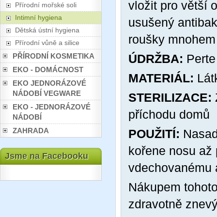
vložit pro větší
Přírodní mořské soli
Intimní hygiena
usušený antibak
Dětská ústní hygiena
roušky mnohem 
Přírodní vůně a silice
PŘÍRODNÍ KOSMETIKA
ÚDRŽBA:
Perte
EKO - DOMÁCNOST
MATERIÁL:
Lát
EKO JEDNORÁZOVÉ
NÁDOBÍ VEGWARE
STERILIZACE:
EKO - JEDNORÁZOVÉ
příchodu domů
NÁDOBÍ
ZAHRADA
POUŽITÍ:
Nasaďt
kořene nosu až p
Jsme na Facebooku
vdechovanému 
Nákupem tohoto 
zdravotně znevý