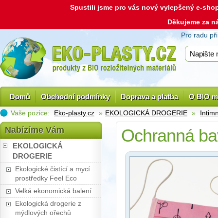
Spustili jsme pro vás nový vylepšený e-sh
Děkujeme za n
Pro radu př
Domů
Obchodní podmínky
Doprava a platba
O BIO m
Vaše pozice:
Eko-plasty.cz
»
EKOLOGICKÁ DROGERIE
»
Intim
Nabízíme Vám
Ochranná bav
EKOLOGICKÁ
DROGERIE
Ekologické čistící a mycí
prostředky Feel Eco
Velká ekonomická balení
Ekologická drogerie z
mýdlových ořechů