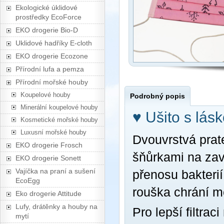
Ekologické úklidové
prostředky EcoForce
EKO drogerie Bio-D
Uklidové hadříky E-cloth
EKO drogerie Ecozone
Přírodní lufa a pemza
Přírodní mořské houby
Koupelové houby
Podrobný popis
Minerální koupelové houby
♥ Ušito s lás
Kosmetické mořské houby
Luxusní mořské houby
Dvouvrstvá prat
EKO drogerie Frosch
šňůrkami na zav
EKO drogerie Sonett
Vajíčka na praní a sušení
přenosu bakterií
EcoEgg
rouška chrání m
Eko drogerie Attitude
Lufy, drátěnky a houby na
Pro lepší filtra
mytí