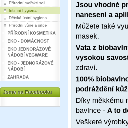
Přírodní mořské soli
Jsou vhodné pr
Intimní hygiena
nanesení a apli
Dětská ústní hygiena
Můžete také využ
Přírodní vůně a silice
PŘÍRODNÍ KOSMETIKA
masek.
EKO - DOMÁCNOST
Vata z biobavln
EKO JEDNORÁZOVÉ
NÁDOBÍ VEGWARE
vysokou savost
EKO - JEDNORÁZOVÉ
zdraví.
NÁDOBÍ
ZAHRADA
100% biobavln
podráždění kůž
Jsme na Facebooku
Díky měkkému ma
bavlnce -
A to d
Veškeré výrobk