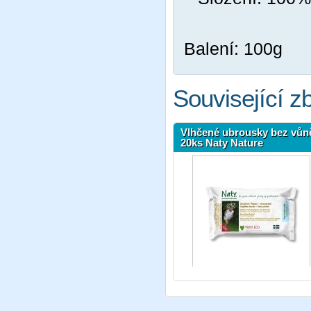
Balení: 100g
Související z
Vlhčené ubrousky bez vůn
20ks Naty Nature