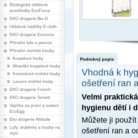
Ekologické úklidové
prostředky EcoForce
EKO drogerie Bio-D
Uklidové hadříky E-cloth
EKO drogerie Ecozone
Přírodní lufa a pemza
Přírodní mořské houby
Koupelové houby
Podrobný popis
Minerální koupelové houby
Vhodná k hyg
Kosmetické mořské houby
ošetření ran 
Luxusní mořské houby
EKO drogerie Frosch
Velmi praktická
EKO drogerie Sonett
Vajíčka na praní a sušení
hygienu dětí i 
EcoEgg
Můžete ji použí
Eko drogerie Attitude
Lufy, drátěnky a houby na
ošetření ran a o
mytí