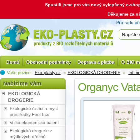
Spustili jsme pro vás nový vylepšený e-sh
Děkujeme za n
Pro radu př
Domů
Obchodní podmínky
Doprava a platba
O BIO m
Vaše pozice:
Eko-plasty.cz
»
EKOLOGICKÁ DROGERIE
»
Intim
Nabízíme Vám
Organyc Vat
EKOLOGICKÁ
DROGERIE
Ekologické čistící a mycí
prostředky Feel Eco
Velká ekonomická balení
Ekologická drogerie z
mýdlových ořechů