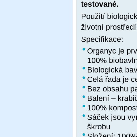
testované.
Použití biologic
životní prostředí
Specifikace:
Organyc je pr
100% biobavl
Biologická bavl
Celá řada je 
Bez obsahu pa
Balení – krabi
100% komposto
Sáček jsou vy
škrobu
Složení: 100%