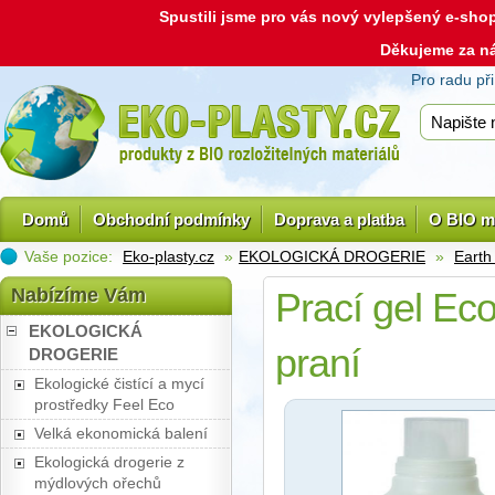
Spustili jsme pro vás nový vylepšený e-sh
Děkujeme za n
Pro radu př
Domů
Obchodní podmínky
Doprava a platba
O BIO m
Vaše pozice:
Eko-plasty.cz
»
EKOLOGICKÁ DROGERIE
»
Earth
Nabízíme Vám
Prací gel Eco
EKOLOGICKÁ
praní
DROGERIE
Ekologické čistící a mycí
prostředky Feel Eco
Velká ekonomická balení
Ekologická drogerie z
mýdlových ořechů