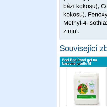
bázi kokosu), C
kokosu), Fenoxy
Methyl-4-isothia
zimní.
Související z
Feel Eco Prací gel na
barevné prádlo 5l