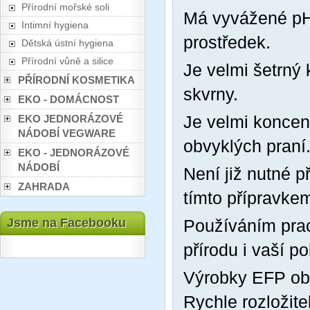
Přírodní mořské soli
Má vyvážené pH
Intimní hygiena
prostředek.
Dětská ústní hygiena
Přírodní vůně a silice
Je velmi šetrný 
PŘÍRODNÍ KOSMETIKA
skvrny.
EKO - DOMÁCNOST
Je velmi koncent
EKO JEDNORÁZOVÉ
NÁDOBÍ VEGWARE
obvyklých praní
EKO - JEDNORÁZOVÉ
NÁDOBÍ
Není již nutné p
ZAHRADA
tímto přípravkem
Jsme na Facebooku
Používáním prac
přírodu i vaší p
Výrobky EFP obs
Rychle rozložit