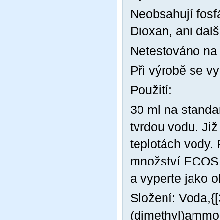
Neobsahují fosfá
Dioxan, ani další
Netestováno na 
Při výrobě se vy
Použití:
30 ml na standa
tvrdou vodu. Již
teplotách vody. 
množství ECOS p
a vyperte jako o
Složení: Voda,{
(dimethyl)ammon