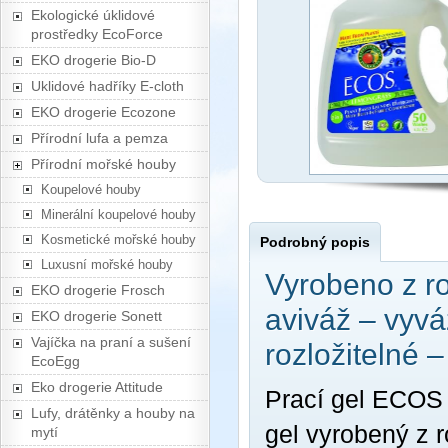
Ekologické úklidové
prostředky EcoForce
EKO drogerie Bio-D
Uklidové hadříky E-cloth
EKO drogerie Ecozone
Přírodní lufa a pemza
Přírodní mořské houby
Koupelové houby
Minerální koupelové houby
Kosmetické mořské houby
Podrobný popis
Luxusní mořské houby
Vyrobeno z ro
EKO drogerie Frosch
aviváž – vyv
EKO drogerie Sonett
Vajíčka na praní a sušení
rozložitelné –
EcoEgg
Eko drogerie Attitude
Prací gel ECOS j
Lufy, drátěnky a houby na
gel vyrobený z r
mytí