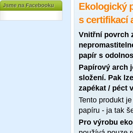
Ekologický 
Jsme na Facebooku
s certifikací 
Vnitřní povrch 
nepromastitelné
papír s odolnos
Papírový arch 
složení. Pak lze
zapékat / péct 
Tento produkt j
papíru - ja tak š
Pro výrobu eko
používá pouze r