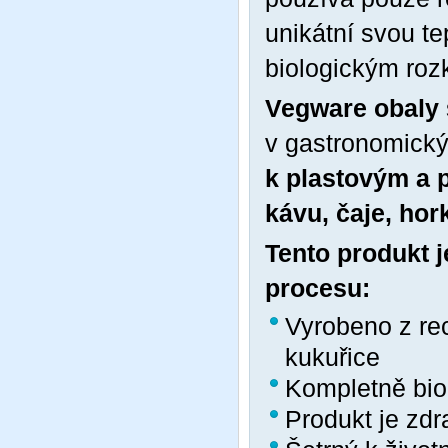
unikátní svou te
biologickým roz
Vegware obaly
v gastronomický
k plastovým a 
kávu, čaje, hor
Tento produkt 
procesu:
Vyrobeno z re
kukuřice
Kompletně biol
Produkt je zd