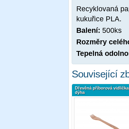
Recyklovaná papí
kukuřice PLA.
Balení:
500ks
Rozměry celéh
Tepelná odolno
Související z
Dřevěná příborová vidlička
dýha