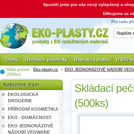
Spustili jsme pro vás nový vylepšený e-sh
Děkujeme za n
Pro radu př
Domů
Obchodní podmínky
Doprava a platba
O BIO m
Vaše pozice:
Eko-plasty.cz
»
EKO JEDNORÁZOVÉ NÁDOBÍ VEG
(500ks)
Nabízíme Vám
Skládací pečíc
EKOLOGICKÁ
(500ks)
DROGERIE
PŘÍRODNÍ KOSMETIKA
EKO - DOMÁCNOST
EKO JEDNORÁZOVÉ
NÁDOBÍ VEGWARE