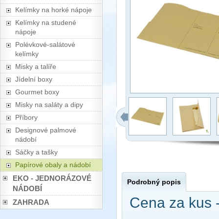
Kelímky na horké nápoje
Kelímky na studené
nápoje
Polévkové-salátové
kelímky
Misky a talíře
Jídelní boxy
Gourmet boxy
Misky na saláty a dipy
Příbory
Designové palmové
nádobí
Sáčky a tašky
Papírové obaly a nádobí
EKO - JEDNORÁZOVÉ
Podrobný popis
NÁDOBÍ
Cena za kus 
ZAHRADA