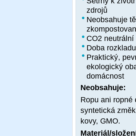
Šetrný k život
zdrojů
Neobsahuje tě
zkompostovaná
CO
2
neutrální
Doba rozkladu
Praktický, pev
ekologický obal
domácnost
Neobsahuje:
Ropu ani ropné de
syntetická změk
kovy, GMO.
Materiál/složen