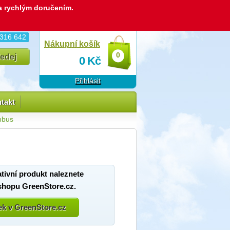
 a rychlým doručením.
 316 642
Nákupní košík
0
0
Kč
Přihlásit
takt
mbus
ativní produkt naleznete
shopu GreenStore.cz.
bek v GreenStore.cz