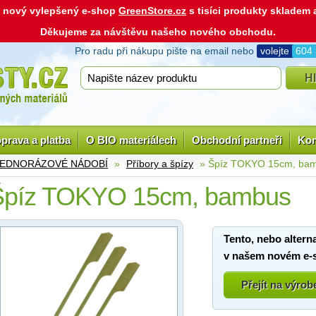
ás nový vylepšený e-shop
GreenStore.cz
s tisíci produkty skladem
Děkujeme za návštěvu našeho nového obchodu.
Pro radu při nákupu pište na email nebo
volejte
604
prava a platba
O BIO materiálech
Obchodní partneři
Kon
 JEDNORÁZOVÉ NÁDOBÍ
»
Příbory a špízy
» Špíz TOKYO 15cm, ba
Špíz TOKYO 15cm, bambus
Tento, nebo altern
v našem novém e-
Přejít na výro