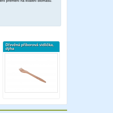
erií přemění na kvalitní biomasu.
Dřevěná příborová vidlička,
dýha