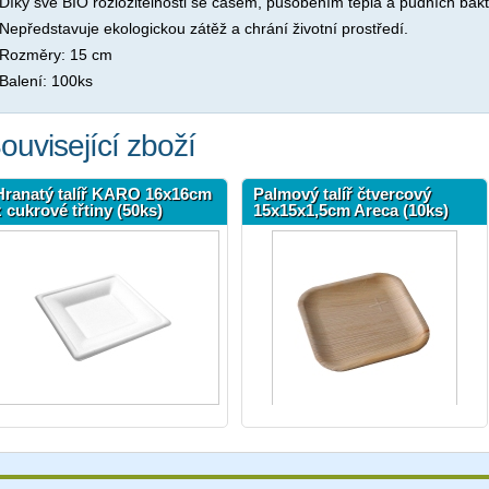
Díky své BIO rozložitelnosti se časem, působením tepla a půdních bakt
Nepředstavuje ekologickou zátěž a chrání životní prostředí.
Rozměry: 15 cm
Balení: 100ks
ouvisející zboží
Hranatý talíř KARO 16x16cm
Palmový talíř čtvercový
z cukrové třtiny (50ks)
15x15x1,5cm Areca (10ks)