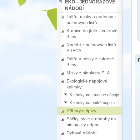
EKO - JEDNORÁZOVÉ
NÁDOBÍ
Talíře, misky a podnosy z
palmových listů
Krabice na jídlo z cukrové
třtiny
Nádobí z palmových listů
ARECA
Talíře a misky z cukrové
třtiny
Misky z bioplastu PLA
Ekologické nápojové
kelímky
Kelímky na studené nápoje
Kelímky na horké nápoje
Příbory a špízy
Sáčky, pytle a nádoby na
biologický odpad
Dýhové nádobí