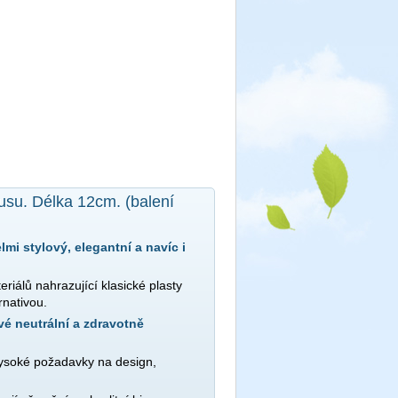
usu. Délka 12cm. (balení
mi stylový, elegantní a navíc i
iálů nahrazující klasické plasty
rnativou.
vé neutrální a zdravotně
vysoké požadavky na design,