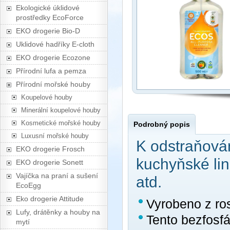
Ekologické úklidové
prostředky EcoForce
EKO drogerie Bio-D
Uklidové hadříky E-cloth
EKO drogerie Ecozone
Přírodní lufa a pemza
Přírodní mořské houby
Koupelové houby
Minerální koupelové houby
Kosmetické mořské houby
Podrobný popis
Luxusní mořské houby
K odstraňová
EKO drogerie Frosch
kuchyňské lin
EKO drogerie Sonett
Vajíčka na praní a sušení
atd.
EcoEgg
Eko drogerie Attitude
Vyrobeno z ros
Lufy, drátěnky a houby na
Tento bezfosfá
mytí