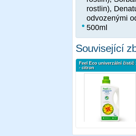
rostlin), Dena
odvozenými od
500ml
Související z
Feel Eco univerzální čistič 
- citron