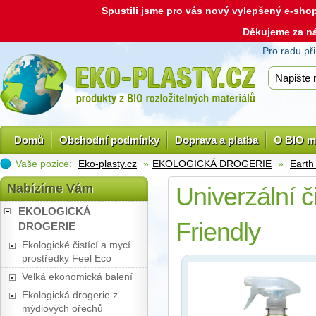
Spustili jsme pro vás nový vylepšený e-sh
Děkujeme za n
Pro radu př
Domů
Obchodní podmínky
Doprava a platba
O BIO m
Vaše pozice:
Eko-plasty.cz
»
EKOLOGICKÁ DROGERIE
»
Earth
Nabízíme Vám
Univerzální 
EKOLOGICKÁ
Friendly
DROGERIE
Ekologické čistící a mycí
prostředky Feel Eco
Velká ekonomická balení
Ekologická drogerie z
mýdlových ořechů