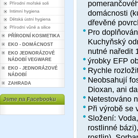
pomerančového
Přírodní mořské soli
Intimní hygiena
domácnosti (ku
Dětská ústní hygiena
dřevěné povr
Přírodní vůně a silice
Pro doplňován
PŘÍRODNÍ KOSMETIKA
Kuchyňský od
EKO - DOMÁCNOST
nutné naředit 
EKO JEDNORÁZOVÉ
ýrobky EFP obs
NÁDOBÍ VEGWARE
EKO - JEDNORÁZOVÉ
Rychle rozloži
NÁDOBÍ
Neobsahují fos
ZAHRADA
Dioxan, ani dal
Netestováno n
Jsme na Facebooku
Při výrobě se 
Složení: Voda,
rostlinné bázi
rostlin), Sorb