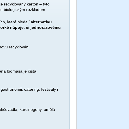
 recyklovaný karton – tyto
lým biologickým rozkladem
ch, které hledají
alternativu
horké nápoje, či jednorázovému
znovu recyklován.
ná biomasa je čistá
gastronomii, catering, festivaly i
změkčovadla, karcinogeny, umělá