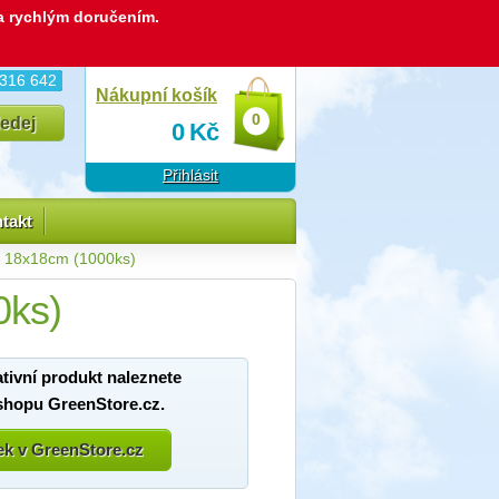
 a rychlým doručením.
 316 642
Nákupní košík
0
0
Kč
Přihlásit
takt
k 18x18cm (1000ks)
0ks)
ativní produkt naleznete
shopu GreenStore.cz.
bek v GreenStore.cz