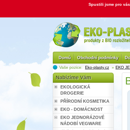
Spustili jsme pro v
Domů
Obchodní podmínky
Do
Vaše pozice:
Eko-plasty.cz
»
EKO J
Nabízíme Vám
B
EKOLOGICKÁ
DROGERIE
PŘÍRODNÍ KOSMETIKA
EKO - DOMÁCNOST
EKO JEDNORÁZOVÉ
NÁDOBÍ VEGWARE