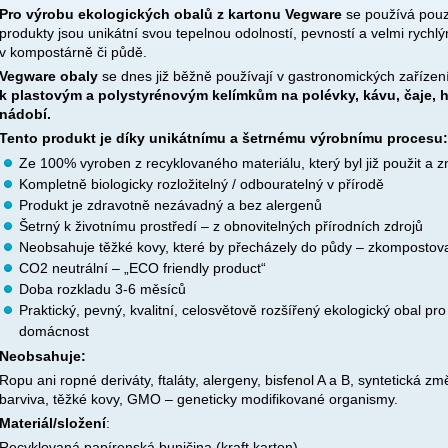
Pro výrobu ekologických obalů z kartonu Vegware
se používá pouze
produkty jsou unikátní svou tepelnou odolností, pevností a velmi rych
v kompostárně či půdě.
Vegware obaly
se dnes již běžně používají v gastronomických zařízení
k plastovým a polystyrénovým kelímkům na polévky, kávu, čaje, 
nádobí.
Tento produkt je díky unikátnímu a šetrnému výrobnímu procesu:
Ze 100% vyroben z recyklovaného materiálu, který byl již použit a 
Kompletně biologicky rozložitelný / odbouratelný v přírodě
Produkt je zdravotně nezávadný a bez alergenů
Šetrný k životnímu prostředí – z obnovitelných přírodních zdrojů
Neobsahuje těžké kovy, které by přecházely do půdy – zkompostova
CO
2
neutrální – „ECO friendly product“
Doba rozkladu 3-6 měsíců
Praktický, pevný, kvalitní, celosvětově rozšířený ekologický obal pro 
domácnost
Neobsahuje:
Ropu ani ropné deriváty, ftaláty, alergeny, bisfenol A a B, syntetická 
barviva, těžké kovy, GMO – geneticky modifikované organismy.
Materiál/složení
:
Recyklovaná papírenská buničina (kraft karton)