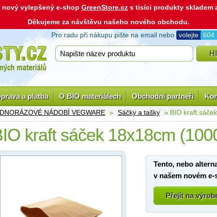
ás nový vylepšený e-shop
GreenStore.cz
s tisíci produkty skladem
Děkujeme za návštěvu našeho nového obchodu.
Pro radu při nákupu pište na email nebo
volejte
604
prava a platba
O BIO materiálech
Obchodní partneři
Kon
EDNORÁZOVÉ NÁDOBÍ VEGWARE
»
Sáčky a tašky
» BIO kraft sáče
IO kraft sáček 18x18cm (100
Tento, nebo altern
v našem novém e-
Přejít na výro