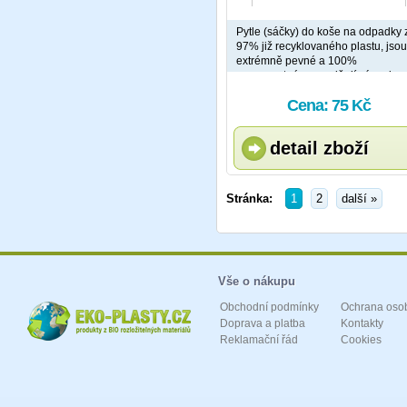
Pytle (sáčky) do koše na odpadky 
97% již recyklovaného plastu, jsou
extrémně pevné a 100%
nepropustné, neuvolňují zápach.
100% recyklovatelné - vhodné do
Cena: 75 Kč
kontejnerů na plast / směsného
odpadu.
detail zboží
Stránka:
1
2
další »
Vše o nákupu
Obchodní podmínky
Ochrana oso
Doprava a platba
Kontakty
Reklamační řád
Cookies