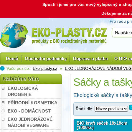
Spustili jsme pro vás nový vylepšený e-sh
Děkujeme za n
Pro radu př
Domů
Obchodní podmínky
Doprava a platba
O BIO m
Vaše pozice:
Eko-plasty.cz
»
EKO JEDNORÁZOVÉ NÁDOBÍ VE
Nabízíme Vám
Sáčky a tašk
EKOLOGICKÁ
DROGERIE
Ekologické sáčky a tašky
PŘÍRODNÍ KOSMETIKA
Řadit dle:
EKO - DOMÁCNOST
EKO JEDNORÁZOVÉ
BIO kraft sáček 18x18cm
NÁDOBÍ VEGWARE
(1000ks)