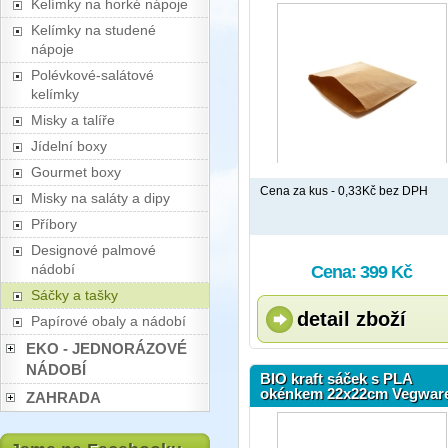
Kelímky na horké nápoje
Kelímky na studené
nápoje
Polévkové-salátové
kelímky
Misky a talíře
Jídelní boxy
Gourmet boxy
Cena za kus - 0,33Kč bez DPH
Misky na saláty a dipy
Příbory
Designové palmové
nádobí
Cena: 399 Kč
Sáčky a tašky
detail zboží
Papírové obaly a nádobí
EKO - JEDNORÁZOVÉ
NÁDOBÍ
BIO kraft sáček s PLA
okénkem 22x22cm Vegwar
ZAHRADA