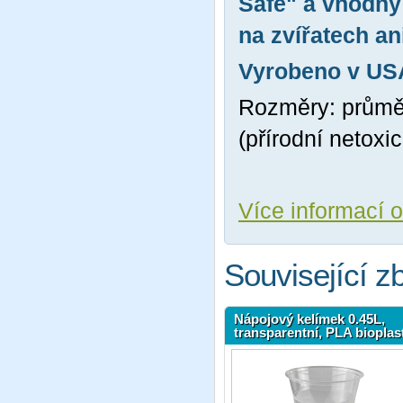
Safe" a vhodný 
na zvířatech an
Vyrobeno v US
Rozměry: průměr
(přírodní netoxi
Více informací 
Související z
Nápojový kelímek 0.45L,
transparentní, PLA bioplas