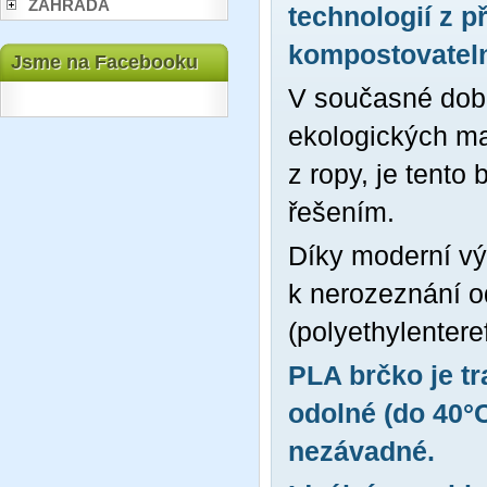
ZAHRADA
technologií z p
kompostovatelné
Jsme na Facebooku
V současné době
ekologických mat
z ropy, je tento
řešením.
Díky moderní vý
k nerozeznání o
(polyethylentere
PLA brčko je tr
odolné (do 40°C
nezávadné.