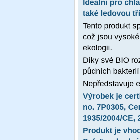
Ideální pro chl
také ledovou tř
Tento produkt s
což jsou vysoké
ekologii.
Díky své BIO ro
půdních bakterií
Nepředstavuje ek
Výrobek je cert
no. 7P0305,
Cer
1935/2004/CE,
Produkt je vhod