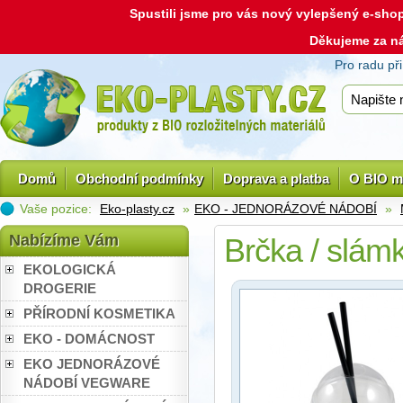
Spustili jsme pro vás nový vylepšený e-sh
Děkujeme za n
Pro radu př
Domů
Obchodní podmínky
Doprava a platba
O BIO m
Vaše pozice:
Eko-plasty.cz
»
EKO - JEDNORÁZOVÉ NÁDOBÍ
»
Nabízíme Vám
Brčka / slámk
EKOLOGICKÁ
DROGERIE
PŘÍRODNÍ KOSMETIKA
EKO - DOMÁCNOST
EKO JEDNORÁZOVÉ
NÁDOBÍ VEGWARE