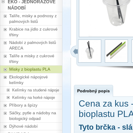
EKO - JEDNORÁZOVÉ
NÁDOBÍ
Talíře, misky a podnosy z
palmových listů
Krabice na jídlo z cukrové
třtiny
Nádobí z palmových listů
ARECA
Talíře a misky z cukrové
třtiny
Misky z bioplastu PLA
Ekologické nápojové
kelímky
Kelímky na studené nápoje
Podrobný popis
Kelímky na horké nápoje
Cena za kus 
Příbory a špízy
bioplastu PLA
Sáčky, pytle a nádoby na
biologický odpad
Tyto brčka - s
Dýhové nádobí