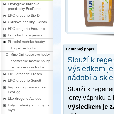
Ekologické úklidové
prostředky EcoForce
EKO drogerie Bio-D
Uklidové hadříky E-cloth
EKO drogerie Ecozone
Přírodní lufa a pemza
Přírodní mořské houby
Koupelové houby
Podrobný popis
Minerální koupelové houby
Slouží k rege
Kosmetické mořské houby
Výsledkem je
Luxusní mořské houby
EKO drogerie Frosch
nádobí a skle
EKO drogerie Sonett
Vajíčka na praní a sušení
Slouží k regene
EcoEgg
ionty vápníku a
Eko drogerie Attitude
Lufy, drátěnky a houby na
Výsledkem je z
mytí