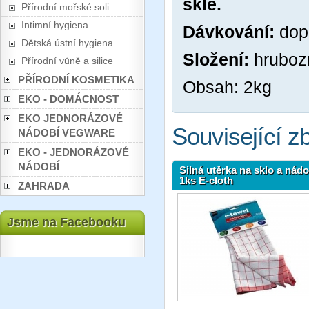
skle.
Přírodní mořské soli
Intimní hygiena
Dávkování:
dop
Dětská ústní hygiena
Složení:
hruboz
Přírodní vůně a silice
PŘÍRODNÍ KOSMETIKA
Obsah: 2kg
EKO - DOMÁCNOST
EKO JEDNORÁZOVÉ
Související z
NÁDOBÍ VEGWARE
EKO - JEDNORÁZOVÉ
NÁDOBÍ
Silná utěrka na sklo a nádo
1ks E-cloth
ZAHRADA
Jsme na Facebooku