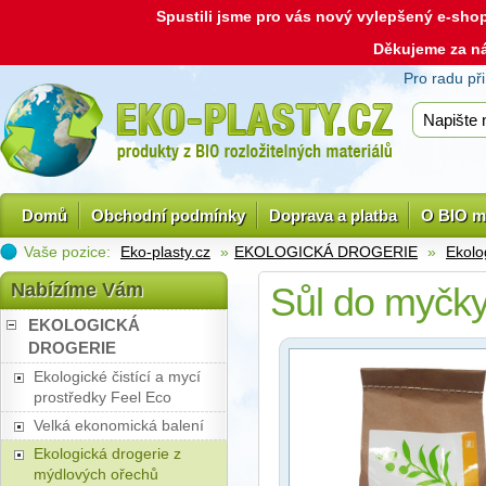
Spustili jsme pro vás nový vylepšený e-sh
Děkujeme za n
Pro radu př
Domů
Obchodní podmínky
Doprava a platba
O BIO m
Vaše pozice:
Eko-plasty.cz
»
EKOLOGICKÁ DROGERIE
»
Ekolo
Nabízíme Vám
Sůl do myčky
EKOLOGICKÁ
DROGERIE
Ekologické čistící a mycí
prostředky Feel Eco
Velká ekonomická balení
Ekologická drogerie z
mýdlových ořechů