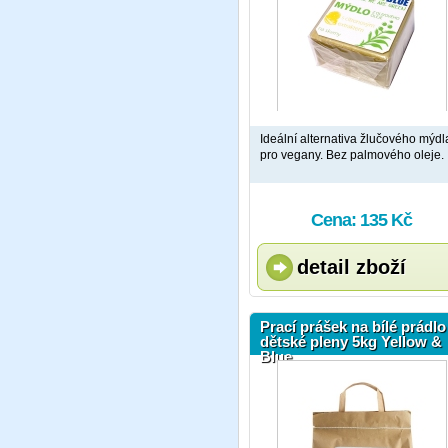
Ideální alternativa žlučového mýdl
pro vegany. Bez palmového oleje.
Cena: 135 Kč
detail zboží
Prací prášek na bílé prádlo
dětské pleny 5kg Yellow &
Blue