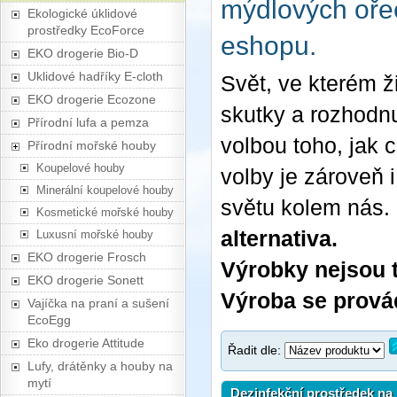
mýdlových oře
Ekologické úklidové
prostředky EcoForce
eshopu.
EKO drogerie Bio-D
Uklidové hadříky E-cloth
Svět, ve kterém 
EKO drogerie Ecozone
skutky a rozhodnu
Přírodní lufa a pemza
volbou toho, jak 
Přírodní mořské houby
Koupelové houby
volby je zároveň
Minerální koupelové houby
světu kolem nás.
Kosmetické mořské houby
alternativa.
Luxusní mořské houby
EKO drogerie Frosch
Výrobky nejsou t
EKO drogerie Sonett
Výroba se prová
Vajíčka na praní a sušení
EcoEgg
Eko drogerie Attitude
Řadit dle:
Lufy, drátěnky a houby na
mytí
Dezinfekční prostředek na