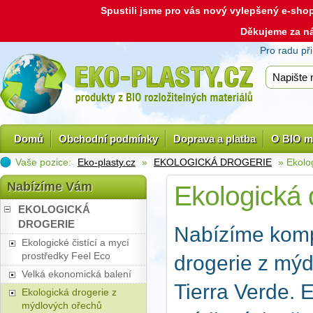
Spustili jsme pro vás nový vylepšený e-sh
Děkujeme za n
Pro radu př
Domů
Obchodní podmínky
Doprava a platba
O BIO m
Vaše pozice:
Eko-plasty.cz
»
EKOLOGICKÁ DROGERIE
» Ekolo
Nabízíme Vám
Ekologická 
EKOLOGICKÁ
DROGERIE
Nabízíme kompl
Ekologické čistící a mycí
prostředky Feel Eco
drogerie z mýd
Velká ekonomická balení
Tierra Verde. 
Ekologická drogerie z
mýdlových ořechů