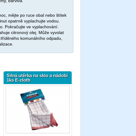
émy, barviva.
oc, mějte po ruce obal nebo štítek
nut opatrně vyplachujte vodou.
no. Pokračujte ve vyplachování.
huje citronový olej. Může vyvolat
do tříděného komunálního odpadu,
lizace.
Silná utěrka na sklo a nádobí
1ks E-cloth