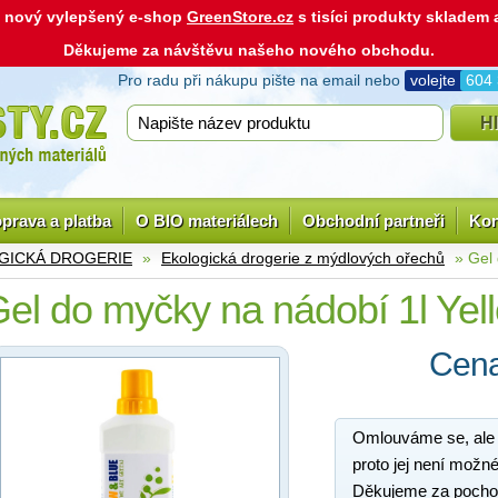
ás nový vylepšený e-shop
GreenStore.cz
s tisíci produkty skladem
Děkujeme za návštěvu našeho nového obchodu.
Pro radu při nákupu pište na email nebo
volejte
604
prava a platba
O BIO materiálech
Obchodní partneři
Kon
GICKÁ DROGERIE
»
Ekologická drogerie z mýdlových ořechů
» Gel 
el do myčky na nádobí 1l Yel
Cena
Omlouváme se, ale
proto jej není možné
Děkujeme za pocho