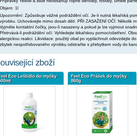
Přípravky Yellow & Blue neobsahují ropné deriváty, fosfáty, umělé parf
Objem: 1l
Upozornění: Způsobuje vážné podráždění očí. Je-li nutná lékařská pom
výrobku. Uchovávejte mimo dosah dětí. PŘI ZASAŽENÍ OČÍ: Několik mi
Vyjměte kontaktní čočky, jsou-li nasazeny a pokud je lze vyjmout snad
Přetrvává-li podráždění očí: Vyhledejte lékařskou pomoc/ošetření. Obsa
alergickou reakci. Likvidace: použitý obal po vypláchnutí odevzdejte 
zbytek nespotřebovaného výrobku odstraňte s přebytkem vody do kana
ouvisející zboží
Feel Eco Leštidlo do myčky
Feel Eco Prášek do myčky
500ml
860g