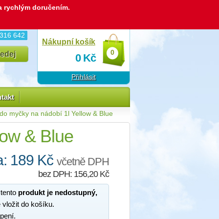
 a rychlým doručením.
 316 642
Nákupní košík
0
0
Kč
Přihlásit
takt
do myčky na nádobí 1l Yellow & Blue
low & Blue
: 189 Kč
včetně DPH
bez DPH: 156,20 Kč
 tento
produkt je nedostupný,
 vložit do košíku.
pení.