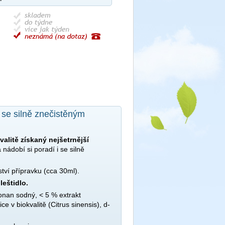
 se silně znečistěným
alitě získaný nejšetrnější
ádobí si poradí i se silně
ví přípravku (cca 30ml).
eštidlo.
ronan sodný, < 5 % extrakt
e v biokvalitě (Citrus sinensis), d-