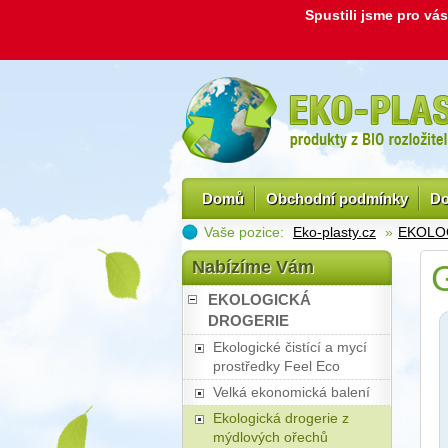
Spustili jsme pro v
Domů
Obchodní podmínky
Do
Vaše pozice:
Eko-plasty.cz
»
EKOLO
Nabízíme Vám
G
EKOLOGICKÁ
DROGERIE
Ekologické čistící a mycí
prostředky Feel Eco
Velká ekonomická balení
Ekologická drogerie z
mýdlových ořechů