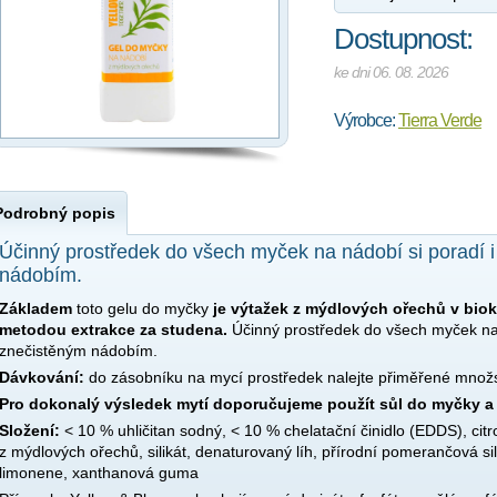
Dostupnost:
ke dni 06. 08. 2026
Výrobce:
Tierra Verde
Podrobný popis
Účinný prostředek do všech myček na nádobí si poradí i
nádobím.
Základem
toto gelu do myčky
je výtažek z mýdlových ořechů v biokv
metodou extrakce za studena.
Účinný prostředek do všech myček na n
znečistěným nádobím.
Dávkování:
do zásobníku na mycí prostředek nalejte přiměřené množst
Pro dokonalý výsledek mytí doporučujeme použít sůl do myčky a l
Složení:
< 10 % uhličitan sodný, < 10 % chelatační činidlo (EDDS), cit
z mýdlových ořechů, silikát, denaturovaný líh, přírodní pomerančová silic
limonene, xanthanová guma